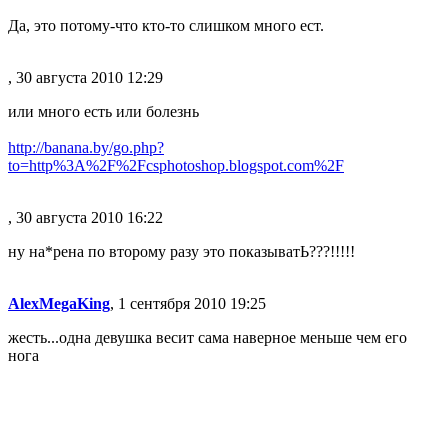
Да, это потому-что кто-то слишком много ест.
, 30 августа 2010 12:29
или много есть или болезнь
http://banana.by/go.php?
to=http%3A%2F%2Fcsphotoshop.blogspot.com%2F
, 30 августа 2010 16:22
ну на*рена по второму разу это показыватЬ???!!!!!
AlexMegaKing
, 1 сентября 2010 19:25
жесть...одна девушка весит сама наверное меньше чем его
нога