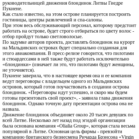
руководительницей движения блондинок Литвы Гиедре
Пукиене.
Как стало известно, на этом острове планируется построить
гостиницы, центры развлечений и спа-салоны.
При этом весь обслуживающий персонал, которому предстоит
работать на острове, будет строго отбираться по цвету волос -
отбор пройдут только светловолосые.
По задумке авторов проекта, доставлять блондинок на курорт
на Мальдивских островах будет специально созданная для
этого авиакомпания. В пресс-релизе говорится, что пилотами
и стюардессами в ней также будут работать исключительно
«блондинки» (означает ли это, что пилотами будут женщины,
не уточняется).
Пукиене заверила, что в настоящее время она и ее компания
ведут переговоры с владельцем одного из Мальдивских
островов, который готов поучаствовать в создании острова
блондинок. «Переговоры идут успешно, и скоро мы будем
готовы презентовать свой проект», - заявила глава движения
блондинок. Однако точную дату презентации острова она не
назвала.
Движение блондинок объединяет около 20 тысяч девушек по
всей Литве. Несколько лет назад под эгидой организации
была основана компания «Olialia Group», которая стала весьма
популярной в Литве. Основная цель фирмы - превзойти
компанию британского бизнесмена Ричарда Брэнсона «Virgin