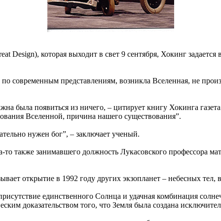
t Design), которая выходит в свет 9 сентября, Хокинг задается 
, по современным представлениям, возникла Вселенная, не произ
жна была появиться из ничего, – цитирует книгу Хокинга газета
вования Вселенной, причина нашего существования”.
ательно нужен бог”, – заключает ученый.
да-то также занимавшего должность Лукасовского профессора ма
ывает открытие в 1992 году других экзопланет – небесных тел,
присутствие единственного Солнца и удачная комбинация солнеч
еским доказательством того, что Земля была создана исключител