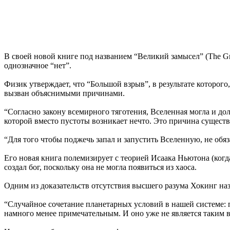
В своей новой книге под названием “Великий замысел” (The Grea
однозначное “нет”.
Физик утверждает, что “Большой взрыв”, в результате которого
вызван объяснимыми причинами.
“Согласно закону всемирного тяготения, Вселенная могла и дол
которой вместо пустоты возникает нечто. Это причина сущест
“Для того чтобы поджечь запал и запустить Вселенную, не обяз
Его новая книга полемизирует с теорией Исаака Ньютона (ког
создал бог, поскольку она не могла появиться из хаоса.
Одним из доказательств отсутствия высшего разума Хокинг наз
“Случайное сочетание планетарных условий в нашей системе: 
намного менее примечательным. И оно уже не является таким в