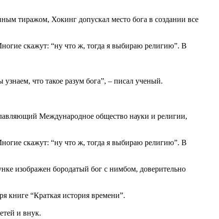
ным тиражом, Хокинг допускал место бога в создании все
Многие скажут: “ну что ж, тогда я выбираю религию”. В
знаем, что такое разум бога”, – писал ученый.
главляющий Международное общество науки и религии,
Многие скажут: “ну что ж, тогда я выбираю религию”. В
унке изображен бородатый бог с нимбом, доверительно
ря книге “Краткая история времени”.
етей и внук.