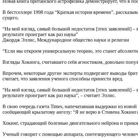
Новая книга британского астрофизика демонстрирует, что в по
В бестселлере 1998 года “Краткая история времени”, рассказ
сущего.
“На мой взгляд, самый большой недостаток [этих заявлений] – 
результате проиграет как раз наука”
Джордж Эллис, Международное общество науки и религии
“Если мы откроем универсальную теорию, это станет абсолютны
Взгляды Хокинга, считавшего себя агностиком, довольно попул
Впрочем, некоторые другие эксперты подвергают выводы бри
считает, что заявления ученого способны принести вред.
“На мой взгляд, самый большой недостаток [этих заявлений] – 
результате проиграет как раз наука”, – считает Эллис.
В свою очередь газета Times, напечатавшая выдержки из ново
сообщающий крылатому ангелу: “Я не верю в Стивена Хокинга
Хокинг, страдающий болезнью двигательного нейрона и прикова
Ученый говорит с помощью аппарата, синтезирующего человечес