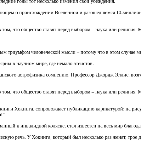
следние годы тот несколько изменил свои убеждения.
ывающем о происхождении Вселенной и разошедшемся 10-миллион
в том, что общество ставят перед выбором – наука или религия. 
м триумфом человеческой мысли – потому что в этом случае мы у
ярны в научном мире, где немало атеистов.
танского астрофизика сомнению. Профессор Джордж Эллис, воз
в том, что общество ставят перед выбором – наука или религия. 
й книги Хокинга, сопровождает публикацию карикатурой: на рис
!”
нный к инвалидной коляске, стал известен на весь мир благода
кую речь. У Хокинга, который был несколько раз женат, трое д