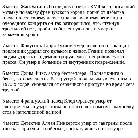
8 место: Жан-Батист Люлли, композитор XVII века, писавший
музыку по заказу французского короля, погиб от избытка
преданности своему делу. Однажды во время репетиции
очередного концерта он так разгорячился, что, стукнув
тростью об пол, пробил собственную ногу и умер от
заражения крови.
7 место: Фокусник Гарри Гудини умер после того, как один
поклонник ударил его кулаком в живот. Гудини позволял
людям ударять его, демонстрируя чудеса непробиваемого
пресса. Он умер в больнице от внутренних повреждений.
6 место: Джим Фикс, автор бестселлера «Полная книга о
беге», которая сделала бег трусцой повальным увлечением в
1970-х годов, скончался от сердечного приступа во время бега
трусцой.
5 место: Французский певец Клод Франсуа умер от
электрического удара, когда он попытался поменять лампочку,
стоя в наполненной ванной.
4 место: Детектив Аллан Пинкертон умер от гангрены после
того как прикусил свой язык, споткнувшись на тротуаре.