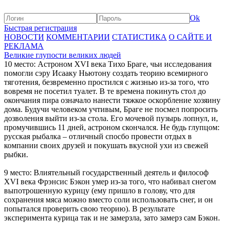
Ok
Быстрая регистрация
НОВОСТИ
КОММЕНТАРИИ
СТАТИСТИКА
О САЙТЕ И
РЕКЛАМА
Великие глупости великих людей
10 место: Астроном XVI века Тихо Браге, чьи исследования
помогли сэру Исааку Ньютону создать теорию всемирного
тяготения, безвременно простился с жизнью из-за того, что
вовремя не посетил туалет. В те времена покинуть стол до
окончания пира означало нанести тяжкое оскорбление хозяину
дома. Будучи человеком учтивым, Браге не посмел попросить
дозволения выйти из-за стола. Его мочевой пузырь лопнул, и,
промучившись 11 дней, астроном скончался. Не будь глупцом:
русская рыбалка – отличный спосбо провести отдых в
компании своих друзей и покушать вкусной ухи из свежей
рыбки.
9 место: Влиятельный государственный деятель и философ
XVI века Фрэнсис Бэкон умер из-за того, что набивал снегом
выпотрошенную курицу (ему пришло в голову, что для
сохранения мяса можно вместо соли использовать снег, и он
попытался проверить свою теорию). В результате
эксперимента курица так и не замерзла, зато замерз сам Бэкон.