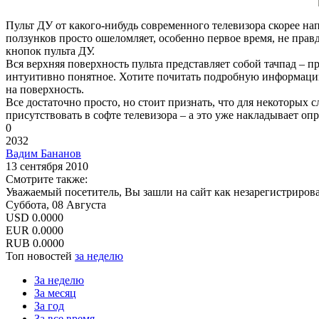
Пульт ДУ от какого-нибудь современного телевизора скорее на
ползунков просто ошеломляет, особенно первое время, не правд
кнопок пульта ДУ.
Вся верхняя поверхность пульта представляет собой тачпад – п
интуитивно понятное. Хотите почитать подробную информацию
на поверхность.
Все достаточно просто, но стоит признать, что для некоторых 
присутствовать в софте телевизора – а это уже накладывает о
0
2032
Вадим Бананов
13 сентября 2010
Смотрите также:
Уважаемый посетитель, Вы зашли на сайт как незарегистриров
Суббота, 08 Августа
USD
0.0000
EUR
0.0000
RUB
0.0000
Топ новостей
за неделю
За неделю
За месяц
За год
За все время