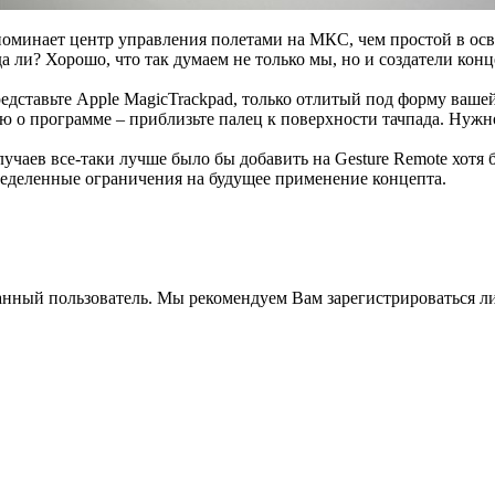
поминает центр управления полетами на МКС, чем простой в осв
а ли? Хорошо, что так думаем не только мы, но и создатели кон
редставьте Apple MagicTrackpad, только отлитый под форму ваше
 о программе – приблизьте палец к поверхности тачпада. Нужн
случаев все-таки лучше было бы добавить на Gesture Remote хотя
пределенные ограничения на будущее применение концепта.
анный пользователь. Мы рекомендуем Вам зарегистрироваться ли