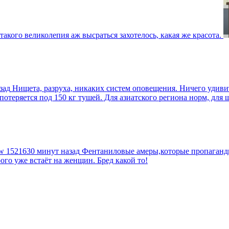
такого великолепия аж высраться захотелось, какая же красота.
зад
Нищета, разруха, никаких систем оповещения. Ничего удив
еряется под 150 кг тушей. Для азиатского региона норм, для шт
tw
1521630 минут назад
Фентаниловые амеры,которые пропагандир
рого уже встаёт на женщин. Бред какой то!