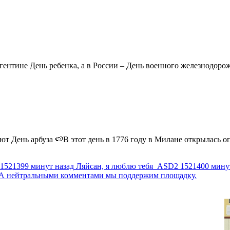
ентине День ребенка, а в России – День военного железнодорожн
 День арбуза 🍉В этот день в 1776 году в Милане открылась опер
1521399 минут назад
Ляйсан, я люблю тебя
ASD2
1521400 мину
г. А нейтральными комментами мы поддержим площадку.