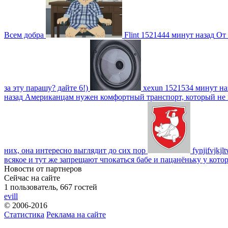
Всем добра
Flint
1521444 минут назад
От 
за эту парашу? дайте 6!)
xexun
1521534 минут на
назад
Американцам нужен комфортный транспорт, который не пот
них, она интересно выглядит до сих пор
fynjifvjkjl
всякое и тут же запрещают чпокаться бабе и пацанёньку у кото
Новости от партнеров
Сейчас на сайте
1 пользователь, 667 гостей
evill
© 2006-2016
Статистика
Реклама на сайте