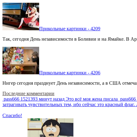
Прикольные картинки - 4209
Так, сегодня День независимости в Боливии и на Ямайке. В Арг
Прикольные картинки - 4206
Нигер сегодня празднует День независимости, а в США отмечают
Последние комментарии
pass666
1521393 минут назад
Это всё моя жена писала
pass666
затрагивать чувствительных тем, ибо сейчас это красный фла
Спасибо!