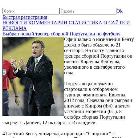
Ok
Быстрая регистрация
НОВОСТИ
КОММЕНТАРИИ
СТАТИСТИКА
О САЙТЕ И
РЕКЛАМА
Выбран новый тренер сборной Португалии по футболу
Официально о назначении Бенту
должно быть объявлено 21
сентября. На посту главного
тренера сборной Португалии он
сменит Карлуша Кейруша,
уволенного в сентябре этого
года.
Португальцы неудачно
стартовали в отборочном
турнире чемпионата Европы
2012 года. Сначала они сыграли
вничью с Кипром (4:4), а затем
уступили Норвегии (0:1). 8
октября сборная Португалии
сыграет с Данией, 12 октября - с Исландией.
41-летний Бенту четырежды приводил "Спортинг" к