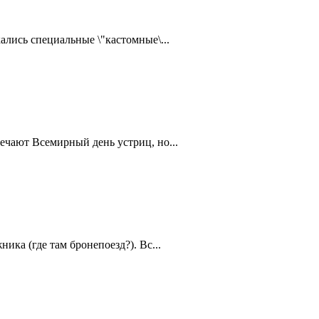
ались специальные \"кастомные\...
ечают Всемирный день устриц, но...
ика (где там бронепоезд?). Вс...