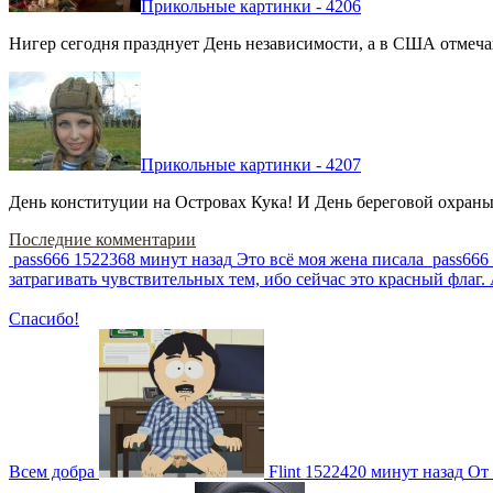
Прикольные картинки - 4206
Нигер сегодня празднует День независимости, а в США отмечают
Прикольные картинки - 4207
День конституции на Островах Кука! И День береговой охраны 
Последние комментарии
pass666
1522368 минут назад
Это всё моя жена писала
pass666
затрагивать чувствительных тем, ибо сейчас это красный фла
Спасибо!
Всем добра
Flint
1522420 минут назад
От 