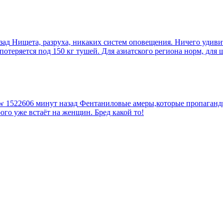
зад
Нищета, разруха, никаких систем оповещения. Ничего удив
еряется под 150 кг тушей. Для азиатского региона норм, для шт
tw
1522606 минут назад
Фентаниловые амеры,которые пропагандир
рого уже встаёт на женщин. Бред какой то!