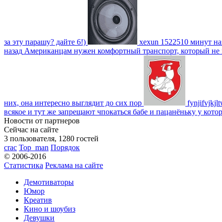
за эту парашу? дайте 6!)
xexun
1522510 минут на
назад
Американцам нужен комфортный транспорт, который не пот
них, она интересно выглядит до сих пор
fynjifvjkjl
всякое и тут же запрещают чпокаться бабе и пацанёньку у кото
Новости от партнеров
Сейчас на сайте
3 пользователя, 1280 гостей
crac
Top_man
Порядок
© 2006-2016
Статистика
Реклама на сайте
Демотиваторы
Юмор
Креатив
Кино и шоубиз
Девушки