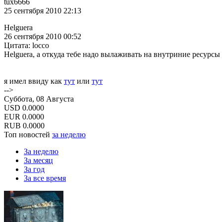
tux6666
25 сентября 2010 22:13
Helguera
26 сентября 2010 00:52
Цитата: locco
Helguera, а откуда тебе надо вылаживать на внутриние ресурсы 
я имел ввиду как
тут
или
тут
-->
Суббота, 08 Августа
USD
0.0000
EUR
0.0000
RUB
0.0000
Топ новостей
за неделю
За неделю
За месяц
За год
За все время