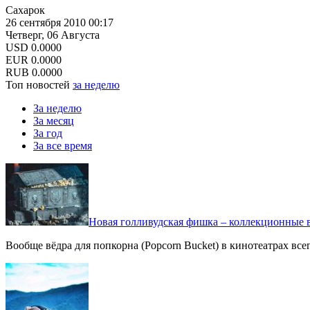
Сахарок
26 сентября 2010 00:17
Четверг, 06 Августа
USD
0.0000
EUR
0.0000
RUB
0.0000
Топ новостей
за неделю
За неделю
За месяц
За год
За все время
Новая голливудская фишка – коллекционные в
Вообще вёдра для попкорна (Popcorn Bucket) в кинотеатрах вс