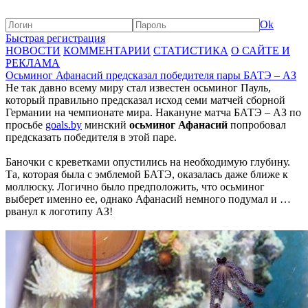
Ok
Быстрая регистрация
НОВОСТИ
КОММЕНТАРИИ
СТАТИСТИКА
О САЙТЕ И
РЕКЛАМА
Осьминог Афанасий предсказал победителя пары БАТЭ – АЗ
Не так давно всему миру стал известен осьминог Пауль,
который правильно предсказал исход семи матчей сборной
Германии на чемпионате мира. Накануне матча БАТЭ – АЗ по
просьбе
goals.by
минский
осьминог Афанасий
попробовал
предсказать победителя в этой паре.
Баночки с креветками опустились на необходимую глубину.
Та, которая была с эмблемой БАТЭ, оказалась даже ближе к
моллюску. Логично было предположить, что осьминог
выберет именно ее, однако Афанасий немного подумал и …
рванул к логотипу АЗ!