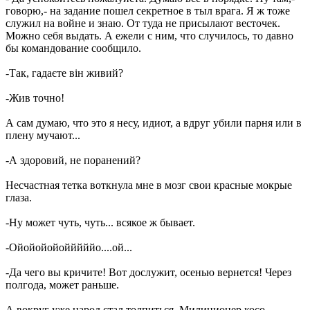
говорю,- на задание пошел секретное в тыл врага. Я ж тоже
служил на войне и знаю. От туда не присылают весточек.
Можно себя выдать. А ежели с ним, что случилось, то давно
бы командование сообщило.
-Так, гадаєте він живий?
-Жив точно!
А сам думаю, что это я несу, идиот, а вдруг убили парня или в
плену мучают...
-А здоровий, не поранений?
Несчастная тетка воткнула мне в мозг свои красные мокрые
глаза.
-Ну может чуть, чуть... всякое ж бывает.
-Ойойойойойййййо....ой...
-Да чего вы кричите! Вот дослужит, осенью вернется! Через
полгода, может раньше.
А вокруг уже народ стал толпиться. Милиционер косо