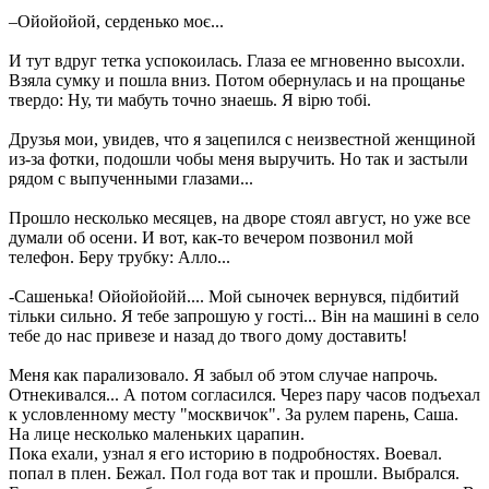
–Ойойойой, серденько моє...
И тут вдруг тетка успокоилась. Глаза ее мгновенно высохли.
Взяла сумку и пошла вниз. Потом обернулась и на прощанье
твердо: Ну, ти мабуть точно знаешь. Я вірю тобі.
Друзья мои, увидев, что я зацепился с неизвестной женщиной
из-за фотки, подошли чобы меня выручить. Но так и застыли
рядом с выпученными глазами...
Прошло несколько месяцев, на дворе стоял август, но уже все
думали об осени. И вот, как-то вечером позвонил мой
телефон. Беру трубку: Алло...
-Сашенька! Ойойойойй.... Мой сыночек вернувся, підбитий
тільки сильно. Я тебе запрошую у гості... Він на машині в село
тебе до нас привезе и назад до твого дому доставить!
Меня как парализовало. Я забыл об этом случае напрочь.
Отнекивался... А потом согласился. Через пару часов подъехал
к условленному месту "москвичок". За рулем парень, Саша.
На лице несколько маленьких царапин.
Пока ехали, узнал я его историю в подробностях. Воевал.
попал в плен. Бежал. Пол года вот так и прошли. Выбрался.