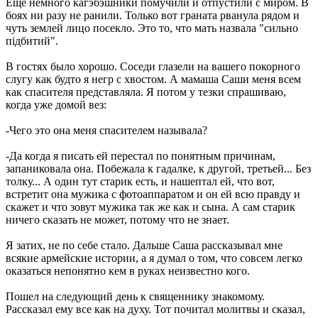
Еще немного кагэбэшники помучили и отпустили с миром. В
боях ни разу не ранили. Только вот граната рванула рядом и
чуть землей лицо посекло. Это то, что мать назвала "сильно
підбитий".
В гостях было хорошо. Соседи глазели на вашего покорного
слугу как будто я негр с хвостом. А мамаша Саши меня всем
как спасителя представляла. Я потом у тезки спрашиваю,
когда уже домой вез:
-Чего это она меня спасителем называла?
-Да когда я писать ей перестал по понятным причинам,
запаниковала она. Побежала к гадалке, к другой, третьей... Без
толку... А один тут старик есть, и нашептал ей, что вот,
встретит она мужика с фотоаппаратом и он ей всю правду и
скажет и что зовут мужика так же как и сына. А сам старик
ничего сказать не может, потому что не знает.
Я затих, не по себе стало. Дальше Саша рассказывал мне
всякие армейские истории, а я думал о том, что совсем легко
оказаться непонятно кем в руках неизвестно кого.
Пошел на следующий день к священнику знакомому.
Рассказал ему все как на духу. Тот почитал молитвы и сказал,