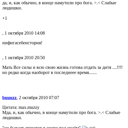
да, и, как обычно, в конце намутили про бога. >.< Слабые
людишки.
+1
, 1 октября 2010 14:08
нифигасебеистория!
, 1 октября 2010 20:50
Мать Все силы и всю свою жизнь готова отдать за дитя ....!!!!
но редко когда наоборот в последнеее время.......
buuuzz
, 2 октября 2010 07:07
Цитата: max.muzzy
Мда, и, как обычно, в конце намутили про бога. >.< Слабые
людишки.
"не бывает атеистов в окопе под огнём"