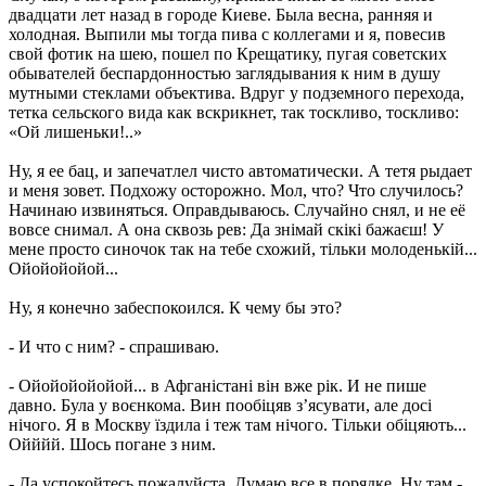
двадцати лет назад в городе Киеве. Была весна, ранняя и
холодная. Выпили мы тогда пива с коллегами и я, повесив
свой фотик на шею, пошел по Крещатику, пугая советских
обывателей беспардонностью заглядывания к ним в душу
мутными стеклами объектива. Вдруг у подземного перехода,
тетка сельского вида как вскрикнет, так тоскливо, тоскливо:
«Ой лишеньки!..»
Ну, я ее бац, и запечатлел чисто автоматически. А тетя рыдает
и меня зовет. Подхожу осторожно. Мол, что? Что случилось?
Начинаю извиняться. Оправдываюсь. Случайно снял, и не её
вовсе снимал. А она сквозь рев: Да знімай скікі бажаєш! У
мене просто синочок так на тебе схожий, тільки молоденькій...
Ойойойойой...
Ну, я конечно забеспокоился. К чему бы это?
- И что с ним? - спрашиваю.
- Ойойойойойой... в Афганістані він вже рік. И не пише
давно. Була у воєнкома. Вин пообіцяв з’ясувати, але досі
нічого. Я в Москву їздила і теж там нічого. Тільки обіцяють...
Ойййй. Шось погане з ним.
- Да успокойтесь пожалуйста. Думаю все в порядке. Ну там,-