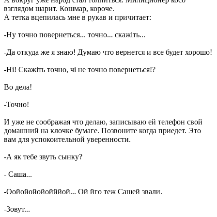
взглядом шарит. Кошмар, короче.
А тетка вцепилась мне в рукав и причитает:
-Ну точно повернеться... точно... скажіть...
-Да откуда же я знаю! Думаю что вернется и все будет хорошо!
-Ні! Скажіть точно, чі не точно повернеться!?
Во дела!
-Точно!
И уже не соображая что делаю, записываю ей телефон свой
домашний на клочке бумаге. Позвоните когда приедет. Это
вам для успокоительной уверенности.
-А як тебе звуть сынку?
- Саша...
-Оойойойойойййой... Ой йго теж Сашей звали.
-Зовут...