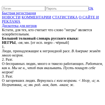
Ok
Быстрая регистрация
НОВОСТИ
КОММЕНТАРИИ
СТАТИСТИКА
О САЙТЕ И
РЕКЛАМА
Дискотека для негров
Кстати, для тех, кто считает что слово "негры" является
оскорбительным.
Большой толковый словарь русского языка:
НЕГРЫ
, -ов; мн. [от исп. negro - чёрный]
1.
Люди, принадлежащие к негроидной расе.
В Америке живёт
много негров.
2. Разг.
О бесправных людях, много и тяжело работающих.
Работаем,
как н. Мы не н., чтоб так вкалывать. Пусть поищут себе
негров!
3. Разг.
О загоревших людях.
Вернулись с юга неграми. < Негр, -а; м.
Негритянка, -и; мн. род. -нок, дат. -нкам; ж.