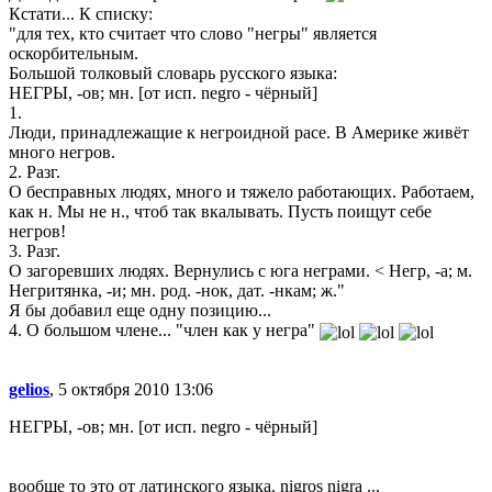
Кстати... К списку:
"для тех, кто считает что слово "негры" является
оскорбительным.
Большой толковый словарь русского языка:
НЕГРЫ, -ов; мн. [от исп. negro - чёрный]
1.
Люди, принадлежащие к негроидной расе. В Америке живёт
много негров.
2. Разг.
О бесправных людях, много и тяжело работающих. Работаем,
как н. Мы не н., чтоб так вкалывать. Пусть поищут себе
негров!
3. Разг.
О загоревших людях. Вернулись с юга неграми. < Негр, -а; м.
Негритянка, -и; мн. род. -нок, дат. -нкам; ж."
Я бы добавил еще одну позицию...
4. О большом члене... "член как у негра"
gelios
, 5 октября 2010 13:06
НЕГРЫ, -ов; мн. [от исп. negro - чёрный]
вообще то это от латинского языка. nigros nigra ...