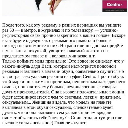
После того, как эту рекламу в разных вариациях вы увидите
раз 50 — в метро, в журналах и по телевизору, — условно-
рефлекторная связь прочно закрепится в вашей голове. Вскоре
вы забудете о девушках с рекламного плаката и больше
никогда не вспомните о них. Но рано или поздно вы придёте
в магазин за покупкой, увидите знакомый логотип на
предлагаемом товаре и... колокольчик зазвонит.
Только поймите меня правильно! Это вовсе не означает, что у
какого-нибудь дяди Васи, который насмотрится подобной
рекламы и заглянет в магазин обуви, обязательно случится э-э-
э... острая сексуальная реакция на туфли Centro. Просто обувь
этой марки по каким-то причинам, непонятным даже для него
самого, понравится ему больше, чем аналогичные товары
других производителей. Она вызовет положительные эмоции,
будет ассоциироваться с чем то светлым, легким, приятным,
сексуальным... Женщина видела, что модель на плакате
выглядела в этой обуви сексуально, следовательно будет
думать, что и она выглядит сексуально, причём вряд ли
сможет объяснить себе "почему?". Спишет на интуицию или
высшие силы - неважно :) Главное - купит.