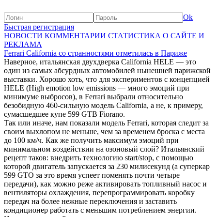
Ok
Быстрая регистрация
НОВОСТИ
КОММЕНТАРИИ
СТАТИСТИКА
О САЙТЕ И
РЕКЛАМА
Ferrari California со странностями отметилась в Париже
Наверное, итальянская двухдверка California HELE — это
один из самых абсурдных автомобилей нынешней парижской
выставки. Хорошо хоть, что для экспериментов с концепцией
HELE (High emotion low emissions — много эмоций при
минимуме выбросов), в Ferrari выбрали относительно
безобидную 460-сильную модель California, а не, к примеру,
сумасшедшее купе 599 GTB Fiorano.
Так или иначе, нам показали модель Ferrari, которая следит за
своим выхлопом не меньше, чем за временем броска с места
до 100 км/ч. Как же получить максимум эмоций при
минимальном воздействии на озоновый слой? Итальянский
рецепт таков: внедрить технологию start/stop, с помощью
которой двигатель запускается за 230 милисекунд (а суперкар
599 GTO за это время успеет поменять почти четыре
передачи), как можно реже активировать топливный насос и
вентиляторы охлаждения, перепрограммировать коробку
передач на более нежные переключения и заставить
кондиционер работать с меньшим потреблением энергии.