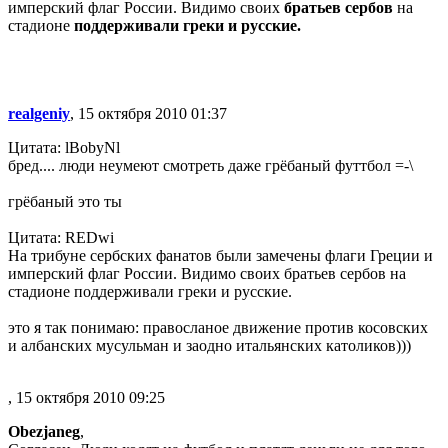
имперский флаг России. Видимо своих
братьев сербов
на
стадионе
поддерживали греки и русские.
realgeniy
, 15 октября 2010 01:37
Цитата: lBobyNl
бред.... люди неумеют смотреть даже грёбаный футтбол =-\
грёбаный это ты
Цитата: REDwi
На трибуне сербских фанатов были замечены флаги Греции и
имперский флаг России. Видимо своих братьев сербов на
стадионе поддерживали греки и русские.
это я так понимаю: правосланое движение против косовских
и албанских мусульман и заодно итальянских католиков)))
, 15 октября 2010 09:25
Obezjaneg
,