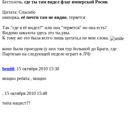
Бестолочь,
где ты там видел флаг имперской Росии
.
Цитата: Спасибо
имперка,
её почти там не видно
, теряется
Так "где я её видел?" или она "теряется" но она есть?
Видимо школота здесь это ты,увы.
К тому же это была всего лишь цитата,а не мои слова.
кони были проездом (у них там тур большой до Браги, где
Партизан на следующей неделе играет в ЛЧ)
benit0
, 15 октября 2010 15:30
мощно ребята , мощно
, 15 октября 2010 15:48
типа нацист??