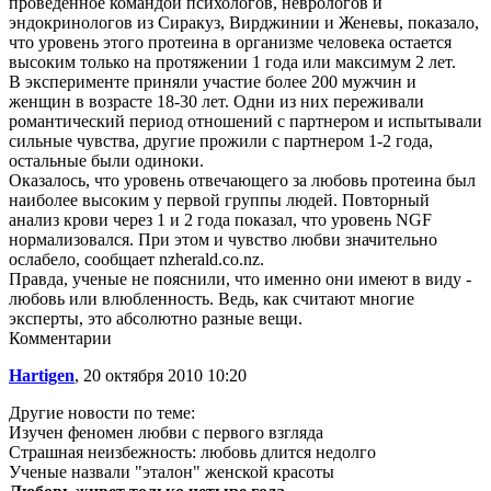
проведенное командой психологов, неврологов и
эндокринологов из Сиракуз, Вирджинии и Женевы, показало,
что уровень этого протеина в организме человека остается
высоким только на протяжении 1 года или максимум 2 лет.
В эксперименте приняли участие более 200 мужчин и
женщин в возрасте 18-30 лет. Одни из них переживали
романтический период отношений с партнером и испытывали
сильные чувства, другие прожили с партнером 1-2 года,
остальные были одиноки.
Оказалось, что уровень отвечающего за любовь протеина был
наиболее высоким у первой группы людей. Повторный
анализ крови через 1 и 2 года показал, что уровень NGF
нормализовался. При этом и чувство любви значительно
ослабело, сообщает nzherald.co.nz.
Правда, ученые не пояснили, что именно они имеют в виду -
любовь или влюбленность. Ведь, как считают многие
эксперты, это абсолютно разные вещи.
Комментарии
Hartigen
, 20 октября 2010 10:20
Другие новости по теме:
Изучен феномен любви с первого взгляда
Страшная неизбежность: любовь длится недолго
Ученые назвали "эталон" женской красоты