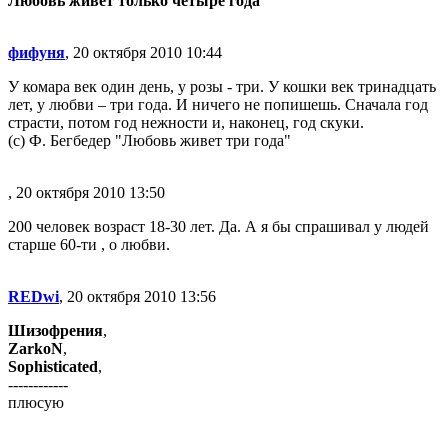
Любовь живет только четыре года
фифуня
, 20 октября 2010 10:44
У комара век один день, у розы - три. У кошки век тринадцать
лет, у любви – три года. И ничего не попишешь. Сначала год
страсти, потом год нежности и, наконец, год скуки.
(с) Ф. Бегбедер "Любовь живет три года"
, 20 октября 2010 13:50
200 человек возраст 18-30 лет. Да. А я бы спрашивал у людей
старше 60-ти , о любви.
REDwi
, 20 октября 2010 13:56
Шизофрения
,
ZarkoN
,
Sophisticated
,
------------
плюсую