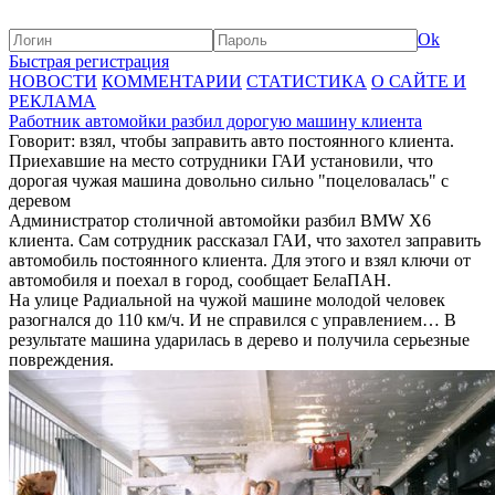
Ok
Быстрая регистрация
НОВОСТИ
КОММЕНТАРИИ
СТАТИСТИКА
О САЙТЕ И
РЕКЛАМА
Работник автомойки разбил дорогую машину клиента
Говорит: взял, чтобы заправить авто постоянного клиента.
Приехавшие на место сотрудники ГАИ установили, что
дорогая чужая машина довольно сильно "поцеловалась" с
деревом
Администратор столичной автомойки разбил BMW X6
клиента. Сам сотрудник рассказал ГАИ, что захотел заправить
автомобиль постоянного клиента. Для этого и взял ключи от
автомобиля и поехал в город, сообщает БелаПАН.
На улице Радиальной на чужой машине молодой человек
разогнался до 110 км/ч. И не справился с управлением… В
результате машина ударилась в дерево и получила серьезные
повреждения.