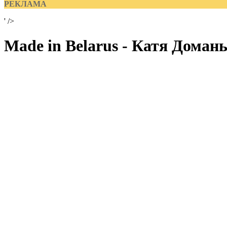
РЕКЛАМА
' />
Made in Belarus - Катя Доман