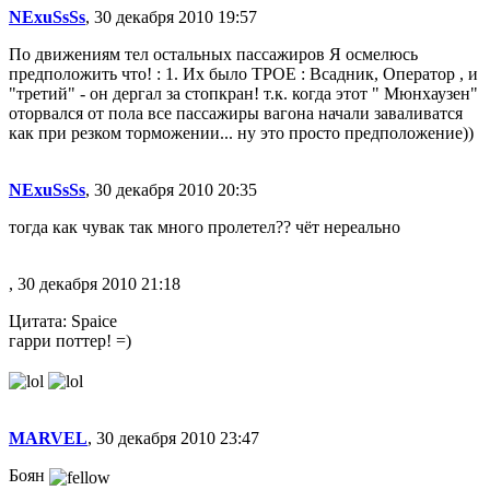
NExuSsSs
, 30 декабря 2010 19:57
По движениям тел остальных пассажиров Я осмелюсь
предположить что! : 1. Их было ТРОЕ : Всадник, Оператор , и
"третий" - он дергал за стопкран! т.к. когда этот " Мюнхаузен"
оторвался от пола все пассажиры вагона начали заваливатся
как при резком торможении... ну это просто предположение))
NExuSsSs
, 30 декабря 2010 20:35
тогда как чувак так много пролетел?? чёт нереально
, 30 декабря 2010 21:18
Цитата: Spaice
гарри поттер! =)
MARVEL
, 30 декабря 2010 23:47
Боян