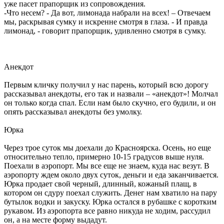
уже пасет прапорщик из сопровождения.
-Что несем? - Да вот, лимонада набрали на всех! – Отвечаем
мы, раскрывая сумку и искренне смотря в глаза. - И правда
лимонад, - говорит прапорщик, удивленно смотря в сумку.
Анекдот
Первым кличку получил у нас парень, который всю дорогу
рассказывал анекдоты, его так и назвали – «анекдот»! Молчал
он только когда спал. Если нам было скучно, его будили, и он
опять рассказывал анекдоты без умолку.
Юрка
Через трое суток мы доехали до Красноярска. Осень, но еще
относительно тепло, примерно 10-15 градусов выше нуля.
Поехали в аэропорт. Мы все еще не знаем, куда нас везут. В
аэропорту ждем около двух суток, деньги и еда заканчивается.
Юрка продает свой черный, длинный, кожаный плащ, в
котором он сдуру поехал служить. Денег нам хватило на пару
бутылок водки и закуску. Юрка остался в рубашке с коротким
рукавом. Из аэропорта все равно никуда не ходим, рассудил
он, а на месте форму выдадут.