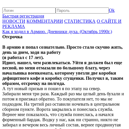
Ok
Быстрая регистрация
НОВОСТИ
КОММЕНТАРИИ
СТАТИСТИКА
О САЙТЕ И
РЕКЛАМА
Как я ходил в Армию. Дневники духа. (Октябрь 1990г.)
Отсрочка
В армию я попал сознательно. Просто стало скучно жить,
день за днем, ходя на работу
(я работал с 17 лет).
Идиот, нашел, чем развлекаться. Уйти я должен был еще
весной, но меня отмазали по большому блату, через
начальника военкомата, которому увезли две коробки
дефицитного кофе и коробку сгущенки. Получил я, таким
образом, отсрочку на полгода.
А тут новый призыв и пошел я по этапу на север.
Забирали меня три раза. Каждый раз мы целый день бухали и
потом я приезжал обратно. То покупателя нет, то мы не
подходим. На третий раз оставили ночевать в центральном
сборном пункте. Ворота закрылись и понеслась служба.
Вернее мне показалось, что служба понеслась, а начался
форменный бардак. Водку у нас, как ни странно, никто не
забирал и вечером весь личный состав, вернее продвинутая