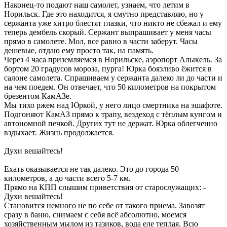
Наконец-то подают наш самолет, узнаем, что летим в
Норильск. Где это находится, я смутно представляю, но у
сержанта уже хитро блестят глазки, что никто не сбежал и ему
теперь дембель скорый. Сержант выпрашивает у меня часы
прямо в самолете. Мол, все равно в части заберут. Часы
дешевые, отдаю ему просто так, на память.
Через 4 часа приземляемся в Норильске, аэропорт Алыкель. За
бортом 20 градусов мороза, пурга! Юрка боязливо ёжится в
салоне самолета. Спрашиваем у сержанта далеко ли до части и
на чем поедем. Он отвечает, что 50 километров на покрытом
брезентом КамАЗе.
Мы тихо ржем над Юркой, у него лицо смертника на эшафоте.
Подгоняют КамАЗ прямо к трапу, вездеход с тёплым кунгом и
автономной печкой. Других тут не держат. Юрка облегченно
вздыхает. Жизнь продолжается.
Духи вешайтесь!
Ехать оказывается не так далеко. Это до города 50
километров, а до части всего 5-7 км.
Прямо на КПП слышим приветствия от старослужащих: -
Духи вешайтесь!
Становится немного не по себе от такого приема. Завозят
сразу в баню, снимаем с себя всё абсолютно, моемся
хозяйственным мылом из тазиков, вода еле теплая. Всю