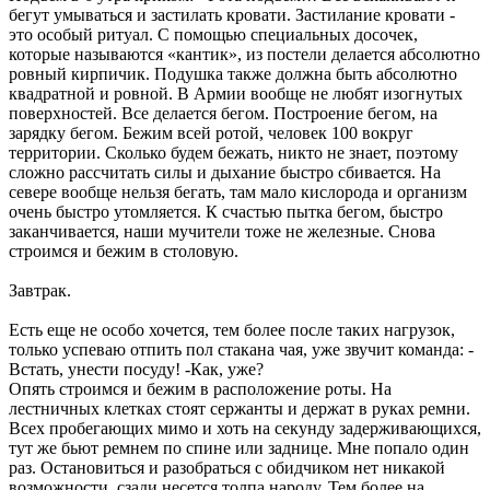
бегут умываться и застилать кровати. Застилание кровати -
это особый ритуал. С помощью специальных досочек,
которые называются «кантик», из постели делается абсолютно
ровный кирпичик. Подушка также должна быть абсолютно
квадратной и ровной. В Армии вообще не любят изогнутых
поверхностей. Все делается бегом. Построение бегом, на
зарядку бегом. Бежим всей ротой, человек 100 вокруг
территории. Сколько будем бежать, никто не знает, поэтому
сложно рассчитать силы и дыхание быстро сбивается. На
севере вообще нельзя бегать, там мало кислорода и организм
очень быстро утомляется. К счастью пытка бегом, быстро
заканчивается, наши мучители тоже не железные. Снова
строимся и бежим в столовую.
Завтрак.
Есть еще не особо хочется, тем более после таких нагрузок,
только успеваю отпить пол стакана чая, уже звучит команда: -
Встать, унести посуду! -Как, уже?
Опять строимся и бежим в расположение роты. На
лестничных клетках стоят сержанты и держат в руках ремни.
Всех пробегающих мимо и хоть на секунду задерживающихся,
тут же бьют ремнем по спине или заднице. Мне попало один
раз. Остановиться и разобраться с обидчиком нет никакой
возможности, сзади несется толпа народу. Тем более на