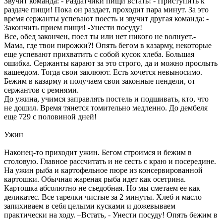
Звучит команда: - Раздатчики пищи встать! - Приступить к
раздаче пищи! Пока он раздает, проходит пара минут. За это
время сержанты успевают поесть и звучит другая команда: -
Закончить прием пищи! -Унести посуду!
Все, обед закончен, поел ты или нет никого не волнует.-
Мама, где твои пирожки?! Опять бегом в казарму, некоторые
еще успевают прихватить с собой кусок хлеба. Большая
ошибка. Сержанты карают за это строго, да и можно прослыть
кашеедом. Тогда свои заклюют. Есть хочется невыносимо.
Бежим в казарму и получаем свои законные пендели, от
сержантов с ремнями.
До ужина, учимся заправлять постель и подшивать, кто, что
не дошил. Время тянется томительно медленно. До дембеля
еще 729 с половиной дней!
Ужин
Наконец-то приходит ужин. Бегом строимся и бежим в
столовую. Главное рассчитать и не сесть с краю и посередине.
На ужин рыба и картофельное пюре из консервированной
картошки. Обычная жареная рыба идет как осетрина.
Картошка абсолютно не съедобная. Но мы сметаем ее как
деликатес. Все тарелки чистые за 2 минуты. Хлеб и масло
запихиваем в себя целыми кусками и дожевываем
практически на ходу. –Встать, - Унести посуду! Опять бежим в