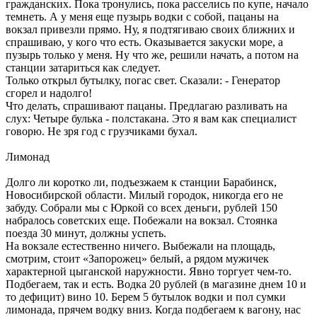
гражданских. Пока тронулись, пока расселись по купе, начало
темнеть. А у меня еще пузырь водки с собой, пацаны на
вокзал привезли прямо. Ну, я подтягиваю своих ближних и
спрашиваю, у кого что есть. Оказывается закуски море, а
пузырь только у меня. Ну что же, решили начать, а потом на
станции затариться как следует.
Только открыл бутылку, погас свет. Сказали: - Генератор
сгорел и надолго!
Что делать, спрашивают пацаны. Предлагаю разливать на
слух: Четыре булька - полстакана. Это я вам как специалист
говорю. Не зря год с грузчиками бухал.
Лимонад
Долго ли коротко ли, подъезжаем к станции Барабинск,
Новосибирской области. Милый городок, никогда его не
забуду. Собрали мы с Юркой со всех деньги, рублей 150
набралось советских еще. Побежали на вокзал. Стоянка
поезда 30 минут, должны успеть.
На вокзале естественно ничего. Выбежали на площадь,
смотрим, стоит «Запорожец» белый, а рядом мужичек
характерной цыганской наружности. Явно торгует чем-то.
Подбегаем, так и есть. Водка 20 рублей (в магазине днем 10 и
то дефицит) вино 10. Берем 5 бутылок водки и пол сумки
лимонада, прячем водку вниз. Когда подбегаем к вагону, нас