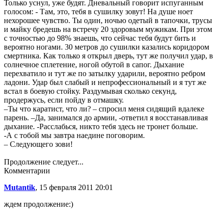
Только уснул, уже будят. Дневальный говорит испуганным
голосом: - Там, это, тебя в сушилку зовут! На душе ноет
нехорошее чувство. Ты один, ночью одетый в тапочки, трусы
и майку бредешь на встречу 20 здоровым мужикам. При этом
с точностью до 98% знаешь, что сейчас тебя будут бить и
вероятно ногами. 30 метров до сушилки казались коридором
смертника. Как только я открыл дверь, тут же получил удар, в
солнечное сплетение, ногой обутой в сапог. Дыхание
перехватило и тут же по затылку ударили, вероятно ребром
ладони. Удар был слабый и непрофессиональный и я тут же
встал в боевую стойку. Раздумывая сколько секунд,
продержусь, если пойду в отмашку.
–Ты что каратист, что ли? – спросил меня сидящий вдалеке
парень. –Да, занимался до армии, -ответил я восстанавливая
дыхание. -Расслабься, никто тебя здесь не тронет больше.
-А с тобой мы завтра наедине поговорим.
– Следующего зови!
Продолжение следует...
Комментарии
Mutantik
, 15 февраля 2011 20:01
ждем продолжение:)