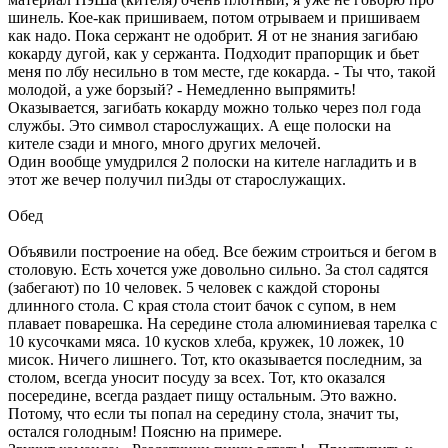
шинель. Кое-как пришиваем, потом отрываем и пришиваем
как надо. Пока сержант не одобрит. Я от не знания загибаю
кокарду дугой, как у сержанта. Подходит прапорщик и бьет
меня по лбу несильно в том месте, где кокарда. - Ты что, такой
молодой, а уже борзый? - Немедленно выпрямить!
Оказывается, загибать кокарду можно только через пол года
службы. Это символ старослужащих. А еще полоски на
кителе сзади и много, много других мелочей.
Один вообще умудрился 2 полоски на кителе нагладить и в
этот же вечер получил пи3ды от старослужащих.
Обед
Объявили построение на обед. Все бежим строиться и бегом в
столовую. Есть хочется уже довольно сильно. За стол садятся
(забегают) по 10 человек. 5 человек с каждой стороны
длинного стола. С края стола стоит бачок с супом, в нем
плавает поварешка. На середине стола алюминиевая тарелка с
10 кусочками мяса. 10 кусков хлеба, кружек, 10 ложек, 10
мисок. Ничего лишнего. Тот, кто оказывается последним, за
столом, всегда уносит посуду за всех. Тот, кто оказался
посередине, всегда раздает пищу остальным. Это важно.
Потому, что если ты попал на середину стола, значит ты,
остался голодным! Поясню на примере.