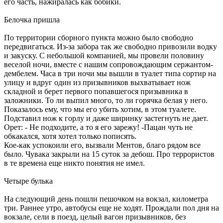
его часть, нажиралась как бобики.
Белочка пришла
По территории сборного пункта можно было свободно
передвигаться. Из-за забора так же свободно привозили водку
и закуску. С небольшой компанией, мы провели половину
веселой ночи, вместе с нашим сопровождающим сержантом-
дембелем. Часа в три ночи мы вышли в туалет типа сортир на
улицу и вдруг один из призывников выхватывает нож
складной и берет первого попавшегося призывника в
заложники. То ли выпил много, то ли горячка белая у него.
Показалось ему, что мы его убить хотим, в этом туалете.
Подставил нож к горлу и даже ширинку застегнуть не дает.
Орет: - Не подходите, а то я его зарежу! -Пацан чуть не
обкакался, хотя хотел только пописять.
Кое-как успокоили его, вызвали Ментов, благо рядом все
было. Чувака закрыли на 15 суток за дебош. Про террористов
в те времена еще никто понятия не имел.
Четыре булька
На следующий день пошли пешочком на вокзал, километра
три. Раннее утро, автобусы еще не ходят. Прождали пол дня на
вокзале, сели в поезд, целый вагон призывников, без