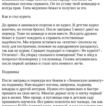
обидчиках погоны сержанта. Он по уставу твой командир и
всегда прав. Типа медленно бежал и получил за это.
Как я стал курить
До армии я занимался спортом и не курил. В детстве курил
конечно, но потом бросил. После завтрака 5 минут дают на
перекур. Тоже по команде и всем вместе. Вся рота дружно
бежит в туалет покурить и справить естественные
надобности. Мы втроем остаемся на «взлетке» (полосы на
полу для построения, похожие на аэродромную раскраску),
так как не курим. Сержант подходит и говорит:- Не курите? -
Отлично! - На уборку спального помещения! Уже в обед я
попросил беломорину у сослуживца. Голова затуманилась
после первой затяжки и стало хоть немного легче.
Подшивка
После завтрака и перекура все бежим в «Ленинскую комнату»
на подшивку. Нам выдают погоны, шевроны, подшиву,
кокарды и другой антураж. Нужно его правильно и быстро
пришить на свои места. Многие держат иглу и нитку первый
раз в жизни. Мне проще, я пуговицы еще в детском саду
пришивать научился. Все равно исколоты все пальцы, так как
материал ПэШа (кителя) очень плотный, я уже не говорю про