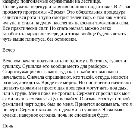
казарму, подгоняемые сержантами на лестнице.
После ужина перекур и занятия по политподготовке. В 21 час
просмотр программы «Время» Это обязательная процедура,
садится вся рота и тупо смотрит телевизор, о том как много
чугуна и стали на душу населения накосили труженики села.
Все практически спят. Но спать нельзя, можно легко
заработать наряд вне очереди и тогда вообще будешь летать
чуть выше плинтуса, без остановки.
Вечер
Вечером начали подтягивать по одному в бытовку, туалет и
сушилку. Сушилка-это вообще место для разборок.
Старослужащие вызывают туда как в кабинет высокого
начальства. Сначала спрашивают, кто такой, откуда, новости
разные, анекдоты. Вроде все мирно. Но постепенно начинают
цеплять словами и просто для проверки могут дать под дых,
или в грудь. Меня пока не трогали. Сержант спросил как моя
фамилия и засмеялся: - Дух вешайся! Оказывается тут с такой
фамилией черт один, был до меня. Придется доказывать, что я
не черт. Сержант хихикает с дедами в сушилке. Я сжимаю
кулаки, наверное сегодня, ночь не спокойная будет.
Ночь