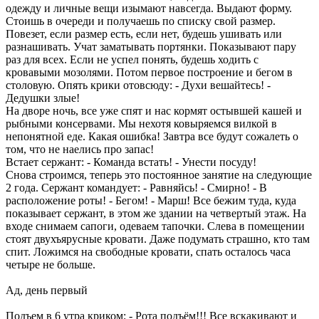
одежду и личные вещи изымают навсегда. Выдают форму.
Стоишь в очереди и получаешь по списку свой размер.
Повезет, если размер есть, если нет, будешь ушивать или
разнашивать. Учат заматывать портянки. Показывают пару
раз для всех. Если не успел понять, будешь ходить с
кровавыми мозолями. Потом первое построение и бегом в
столовую. Опять крики отовсюду: - Духи вешайтесь! -
Дедушки злые!
На дворе ночь, все уже спят и нас кормят остывшей кашей и
рыбными консервами. Мы нехотя ковыряемся вилкой в
непонятной еде. Какая ошибка! Завтра все будут сожалеть о
том, что не наелись про запас!
Встает сержант: - Команда встать! - Унести посуду!
Снова строимся, теперь это постоянное занятие на следующие
2 года. Сержант командует: - Равняйсь! - Смирно! - В
расположение роты! - Бегом! - Марш! Все бежим туда, куда
показывает сержант, в этом же здании на четвертый этаж. На
входе снимаем сапоги, одеваем тапочки. Слева в помещении
стоят двухъярусные кровати. Даже подумать страшно, кто там
спит. Ложимся на свободные кровати, спать осталось часа
четыре не больше.
Ад, день первый
Подъем в 6 утра криком: - Рота подъём!!! Все вскакивают и