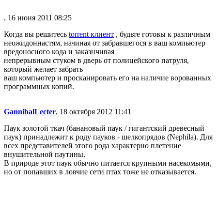
, 16 июня 2011 08:25
Когда вы решитесь
torrent клиент
, будьте готовы к различным
неожидоннастям, начиная от забравшегося в ваш компьютер
вредоносного кода и заказнчивая
непрерывным стуком в дверь от полицейского патруля,
который желает забрать
ваш компьютер и просканировать его на наличие ворованных
программных копий.
GannibalLecter
, 18 октября 2012 11:41
Паук золотой ткач (банановый паук / гигантский древесный
паук) принадлежит к роду пауков - шелкопрядов (Nephila). Для
всех представителей этого рода характерно плетение
внушительной паутины.
В природе этот паук обычно питается крупными насекомыми,
но от попавших в ловчие сети птах тоже не отказывается.