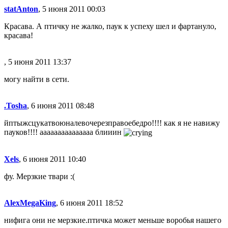
statAnton
, 5 июня 2011 00:03
Красава. А птичку не жалко, паук к успеху шел и фартануло,
красава!
, 5 июня 2011 13:37
могу найти в сети.
.Tosha
, 6 июня 2011 08:48
йптыжсцукатвоюналевочерезправоебедро!!!! как я не навижу
пауков!!!! ааааааааааааааа блииин
Xels
, 6 июня 2011 10:40
фу. Мерзкие твари :(
AlexMegaKing
, 6 июня 2011 18:52
нифига они не мерзкие.птичка может меньше воробья нашего