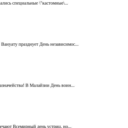
ались специальные \"кастомные\...
Вануату празднует День независимос...
значейства! В Малайзии День воин...
ечают Всемирный день устриц, но...