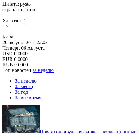
Цитата: pysto
страна талантов
Ха, зачет :)
-->
Keira
29 августа 2011 22:03
Четверг, 06 Августа
USD
0.0000
EUR
0.0000
RUB
0.0000
Топ новостей
за неделю
За неделю
За месяц
За год
За все время
Новая голливудская фишка – коллекционные в