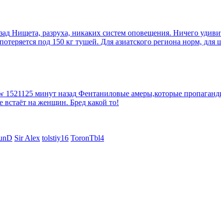
зад
Нищета, разруха, никаких систем оповещения. Ничего удив
еряется под 150 кг тушей. Для азиатского региона норм, для шт
tw
1521125 минут назад
Фентаниловые амеры,которые пропагандир
е встаёт на женщин. Бред какой то!
unD
Sir Alex
tolstiy16
ToronTbl4