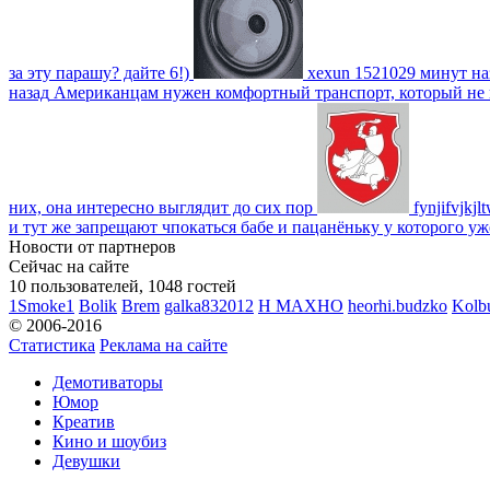
за эту парашу? дайте 6!)
xexun
1521029 минут на
назад
Американцам нужен комфортный транспорт, который не пот
них, она интересно выглядит до сих пор
fynjifvjkjl
и тут же запрещают чпокаться бабе и пацанёньку у которого уж
Новости от партнеров
Сейчас на сайте
10 пользователей, 1048 гостей
1Smoke1
Bolik
Brem
galka832012
H MAXHO
heorhi.budzko
Kolb
© 2006-2016
Статистика
Реклама на сайте
Демотиваторы
Юмор
Креатив
Кино и шоубиз
Девушки