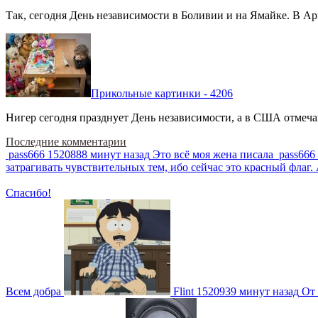
Так, сегодня День независимости в Боливии и на Ямайке. В Арг
Прикольные картинки - 4206
Нигер сегодня празднует День независимости, а в США отмечают
Последние комментарии
pass666
1520888 минут назад
Это всё моя жена писала
pass666
затрагивать чувствительных тем, ибо сейчас это красный фла
Спасибо!
Всем добра
Flint
1520939 минут назад
От 