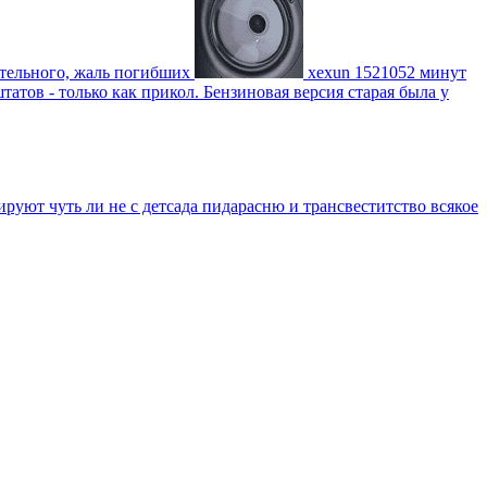
ительного, жаль погибших
xexun
1521052 минут
атов - только как прикол. Бензиновая версия старая была у
уют чуть ли не с детсада пидарасню и трансвеститство всякое