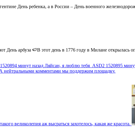
ентине День ребенка, а в России – День военного железнодорожн
 День арбуза 🍉В этот день в 1776 году в Милане открылась опер
1520894 минут назад
Ляйсан, я люблю тебя
ASD2
1520895 мину
г. А нейтральными комментами мы поддержим площадку.
такого великолепия аж высраться захотелось, какая же красота.