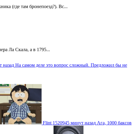
ика (где там бронепоезд?). Вс...
а Ла Скала, а в 1795...
т назад
На самом деле это вопрос сложный. Предложил бы не
Flint
1520945 минут назад
Ага, 1000 баксов