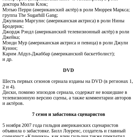
доктора Молли Клок;
Мэтью Перри (американский актёр) в роли Мюррея Маркса;
группа The Sugarhill Gang;
Джулиана Маргулис (американская актриса) в роли Нины
Бродерик;
Джордж Рэндл (американский телевизионный актёр) в роли
Джейка;
Мэнди Мур (американская актриса и певица) в роли Джули
Куинн;
Карим Абдул-Джаббар (американский баскетболист);
и др.
DVD
Шесть первых сезонов сериала изданы на DVD (в регионах 1,
2 и 4).
Диски, помимо эпизодов сериала, содержат не вошедшие в
телевизионную версию сцены, а также комментарии авторов
и актёров.
7 сезон и забастовка сценаристов
5 ноября 2007 года гильдия американских сценаристов
объявила о забастовке. Билл Лоуренс, создатель и главный
сценарист «Клиники», как член гильдии также прекратил