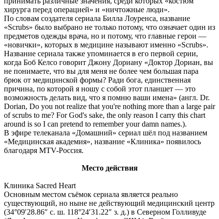
принимать различные значения, среди которых «костюм
хирурга перед операцией» и «ничтожные люди».
По словам создателя сериала Билла Лоуренса, название
«Scrubs» было выбрано не только потому, что означает один из
предметов одежды врача, но и потому, что главные герои —
«новички», которых в медицине называют именно «Scrubs».
Название сериала также упоминается в его первой серии,
когда Боб Келсо говорит Джону Дориану «Доктор Дориан, вы
не понимаете, что вы для меня не более чем большая пара
брюк от медицинской формы? Ради бога, единственная
причина, по которой я ношу с собой этот планшет — это
возможность делать вид, что я помню ваши имена» (англ. Dr.
Dorian, Do you not realize that you're nothing more than a large pair
of scrubs to me? For God's sake, the only reason I carry this chart
around is so I can pretend to remember your damn names.).
В эфире телеканала «Домашний» сериал шёл под названием
«Медицинская академия», название «Клиника» появилось
благодаря МTV-Россия.
Место действия
Клиника Sacred Heart
Основным местом съёмок сериала является реально
существующий, но ныне не действующий медицинский центр
(34°09′28.86″ с. ш. 118°24′31.22″ з. д.) в Северном Голливуде