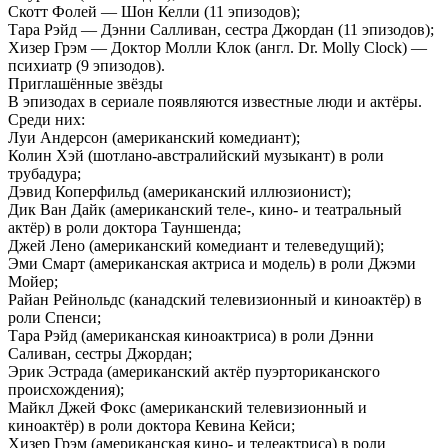
Скотт Фолей — Шон Келли (11 эпизодов);
Тара Рэйд — Дэнни Салливан, сестра Джордан (11 эпизодов);
Хизер Грэм — Доктор Молли Клок (англ. Dr. Molly Clock) —
психиатр (9 эпизодов).
Приглашённые звёзды
В эпизодах в сериале появляются известные люди и актёры.
Среди них:
Луи Андерсон (американский комедиант);
Колин Хэй (шотлано-австралийский музыкант) в роли
трубадура;
Дэвид Коперфильд (американский иллюзионист);
Дик Ван Дайк (американский теле-, кино- и театральный
актёр) в роли доктора Тауншенда;
Джей Лено (американский комедиант и телеведущий);
Эми Смарт (американская актриса и модель) в роли Джэми
Мойер;
Райан Рейнольдс (канадский телевизионный и киноактёр) в
роли Спенси;
Тара Рэйд (американская киноактриса) в роли Дэнни
Саливан, сестры Джордан;
Эрик Эстрада (американский актёр пуэрториканского
происхождения);
Майкл Джей Фокс (американский телевизионный и
киноактёр) в роли доктора Кевина Кейси;
Хизер Грэм (американская кино- и телеактриса) в роли