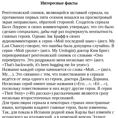
Интересные факты
Рентгеновский снимок, являющийся заставкой сериала, на
протяжении первых пяти сезонов вешался на просмотровый
экран неправильно, обратной стороной. Создатель сериала
Билл Лоуренс в своих комментариях утверждал, что это было
сделано специально, дабы ещё раз подчеркнуть неопытность
главных героев. Однако Зак Брафф в своих
аудиокомментариях к серии «Мой последний шанс» (англ. My
Last Chance) говорит, что ошибка была допущена случайно. В
серии «Мой уролог» (англ. My Urologist) доктор Ким Бригс
переворачивает ренгеновский снимок со словами «Оно
перевёрнуто. Это раздражало меня несколько лет» (англ.
«That's backwards, it's been bugging me for years»).
Название каждой серии начинается со слова «Мой…» (англ.
My…). Это связанно с тем, что повествование в сериале
ведётся от лица одного из героев, доктора Джона Дориана.
Несколько серий имеют иные названия («Его…», «Её…»),
поскольку повествование в них ведут другие герои. В серии
«Their Story» («Их рассказ») рассказчиками являются сразу
несколько второстепенных персонажей.
Для трансляции сериала в некоторых странах иностранные
языки, которыми владеют главные герои, были изменены.
Так, для показа в Испании родной язык Карлы был изменён с
испанского на итальянский, а в немецкой версии Эллиот