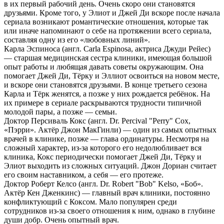
в их первый рабочий день. Очень скоро они становятся
друзьями. Кроме того, у Элиот и Джей Ди вскоре после начала
сериала возникают романтические отношения, которые так
или иначе напоминают о себе на протяжении всего сериала,
составляя одну из его «любовных линий».
Карла Эспиноса (англ. Carla Espinosa, актриса Джуди Рейес)
— старшая медицинская сестра клиники, имеющая большой
опыт работы и любящая давать советы окружающим. Она
помогает Джей Ди, Тёрку и Эллиот освоиться на новом месте,
и вскоре они становятся друзьями. В конце третьего сезона
Карла и Тёрк женятся, а позже у них рождается ребёнок. На
их примере в сериале раскрываются трудности типичной
молодой пары, а позже — семьи.
Доктор Персиваль Кокс (англ. Dr. Percival "Perry" Cox,
«Пэрри». Актёр Джон МакГинли) — один из самых опытных
врачей в клинике, позже — глава ординатуры. Несмотря на
сложный характер, из-за которого его недолюбливает вся
клиника, Кокс периодически помогает Джей Ди, Тёрку и
Элиот выходить из сложных ситуаций. Джон Дориан считает
его своим наставником, а себя — его протеже.
Доктор Роберт Келсо (англ. Dr. Robert "Bob" Kelso, «Боб».
Актёр Кен Дженкинс) — главный врач клиники, постоянно
конфликтующий с Коксом. Мало популярен среди
сотрудников из-за своего отношения к ним, однако в глубине
души добр. Очень опытный врач.