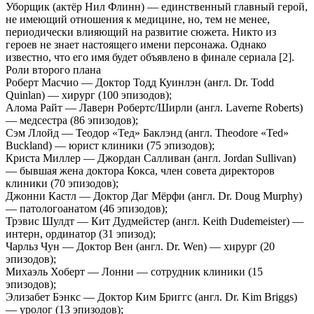
Уборщик (актёр Нил Флинн) — единственный главный герой,
не имеющий отношения к медицине, но, тем не менее,
периодически влияющий на развитие сюжета. Никто из
героев не знает настоящего имени персонажа. Однако
известно, что его имя будет объявлено в финале сериала [2].
Роли второго плана
Роберт Масчио — Доктор Тодд Куинлэн (англ. Dr. Todd
Quinlan) — хирург (100 эпизодов);
Алома Райт — Лаверн Робертс/Ширли (англ. Laverne Roberts)
— медсестра (86 эпизодов);
Сэм Ллойд — Теодор «Тед» Баклэнд (англ. Theodore «Ted»
Buckland) — юрист клиники (75 эпизодов);
Криста Миллер — Джордан Салливан (англ. Jordan Sullivan)
— бывшая жена доктора Кокса, член совета директоров
клиники (70 эпизодов);
Джонни Кастл — Доктор Даг Мёрфи (англ. Dr. Doug Murphy)
— патологоанатом (46 эпизодов);
Трэвис Шулдт — Кит Дудмейстер (англ. Keith Dudemeister) —
интерн, ординатор (31 эпизод);
Чарльз Чун — Доктор Вен (англ. Dr. Wen) — хирург (20
эпизодов);
Михаэль Хоберт — Лонни — сотрудник клиники (15
эпизодов);
Элизабет Бэнкс — Доктор Ким Бриггс (англ. Dr. Kim Briggs)
— уролог (13 эпизодов);