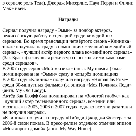
в сериале роль Теда), Джордж Мисерлис, Паул Перри и Филип
МакНивен.
Награды
Сериал получил награду «Эмми» за подбор актёров,
режиссёрскую работу и сценарий среди комедийных
сериалов. Во время трансляции четвёртого сезона «Клиника»
также получила награду в номинациях «лучший комедийный
сериал», «лучший актёр первого плана комедийного сериала»
(Зак Брафф) и «лучшая режиссура с несколькими камерами
среди сериалов».
В 2007 году серия «Мой мюзикл» (англ. My musical) была
номинирована на «Эмми» сразу в четырёх номинациях.
В 2002 году «Клиника» получила награду «Humanitas Prize»
среди 30-минутных фильмов (за эпизод «Моя Пожилая Леди»
(англ. My Old Lady)).
Актёр Зак Брэфф был номинирован на «Золотой глобус» как
«лучший актёр телевизионного сериала, комедии или
мюзикла» в 2005, 2006 и 2007 годах, однако все три раза так и
не получил награды.
«Клиника» получила награду «Пибоди Джорджа Фостера» за
2006-й сезон показа. В пресс-релизе отдельно отмечен эпизод
«Моя дорога домой» (англ. My Way Home).