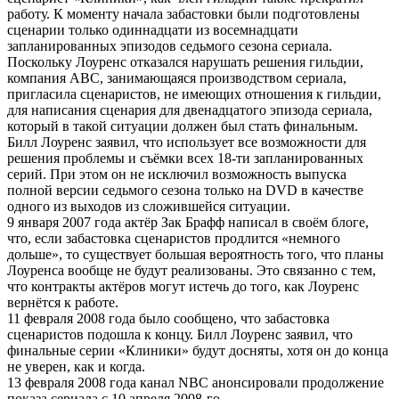
работу. К моменту начала забастовки были подготовлены
сценарии только одиннадцати из восемнадцати
запланированных эпизодов седьмого сезона сериала.
Поскольку Лоуренс отказался нарушать решения гильдии,
компания ABC, занимающаяся производством сериала,
пригласила сценаристов, не имеющих отношения к гильдии,
для написания сценария для двенадцатого эпизода сериала,
который в такой ситуации должен был стать финальным.
Билл Лоуренс заявил, что использует все возможности для
решения проблемы и съёмки всех 18-ти запланированных
серий. При этом он не исключил возможность выпуска
полной версии седьмого сезона только на DVD в качестве
одного из выходов из сложившейся ситуации.
9 января 2007 года актёр Зак Брафф написал в своём блоге,
что, если забастовка сценаристов продлится «немного
дольше», то существует большая вероятность того, что планы
Лоуренса вообще не будут реализованы. Это связанно с тем,
что контракты актёров могут истечь до того, как Лоуренс
вернётся к работе.
11 февраля 2008 года было сообщено, что забастовка
сценаристов подошла к концу. Билл Лоуренс заявил, что
финальные серии «Клиники» будут досняты, хотя он до конца
не уверен, как и когда.
13 февраля 2008 года канал NBC анонсировали продолжение
показа сериала с 10 апреля 2008-го.