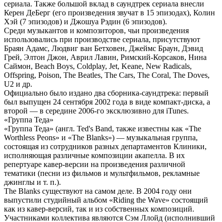
сериала. Также большой вклад в саундтрек сериала внесли
Керен ДеБерг (его произведения звучат в 15 эпизодах), Колин
Хэй (7 эпизодов) и Джошуа Рэдин (6 эпизодов).
Среди музыкантов и композиторов, чьи произведения
использовались при производстве сериала, присутствуют
Браян Адамс, Людвиг ван Бетховен, Джеймс Браун, Дэвид
Грей, Элтон Джон, Аврил Лавин, Римский-Корсаков, Нина
Саймон, Beach Boys, Coldplay, Jet, Keane, New Radicals,
Offspring, Poison, The Beatles, The Cars, The Coral, The Doves,
U2 и др.
Официально было издано два сборника-саундтрека: первый
был выпущен 24 сентября 2002 года в виде компакт-диска, а
второй — в середине 2006-го эксклюзивно для iTunes.
«Группа Теда»
«Группа Теда» (англ. Ted's Band, также известны как «The
Worthless Peons» и «The Blanks») — музыкальная группа,
состоящая из сотрудников разных департаментов Клиники,
исполняющая различные композиции акапелла. В их
репертуаре кавер-версии на произведения различной
тематики (песни из фильмов и мультфильмов, рекламные
джинглы и т. п.).
The Blanks существуют на самом деле. В 2004 году они
выпустили студийный альбом «Riding the Wave» состоящий
как из кавер-версий, так и из собственных композиций.
Участниками коллектива являются Сэм Ллойд (исполнивший