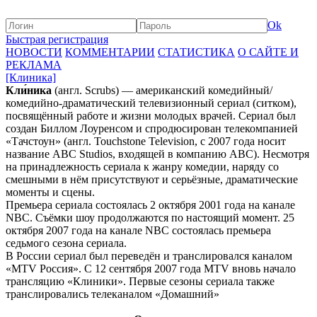
Ok
Быстрая регистрация
НОВОСТИ
КОММЕНТАРИИ
СТАТИСТИКА
О САЙТЕ И
РЕКЛАМА
[Клиника]
Кли́ника
(англ. Scrubs) — американский комедийный/
комедийно-драматический телевизионный сериал (ситком),
посвящённый работе и жизни молодых врачей. Сериал был
создан Биллом Лоуренсом и спродюсирован телекомпанией
«Тачстоун» (англ. Touchstone Television, с 2007 года носит
название ABC Studios, входящей в компанию ABC). Несмотря
на принадлежность сериала к жанру комедии, наряду со
смешными в нём присутствуют и серьёзные, драматические
моменты и сцены.
Премьера сериала состоялась 2 октября 2001 года на канале
NBC. Съёмки шоу продолжаются по настоящий момент. 25
октября 2007 года на канале NBC состоялась премьера
седьмого сезона сериала.
В России сериал был переведён и транслировался каналом
«MTV Россия». С 12 сентября 2007 года MTV вновь начало
трансляцию «Клиники». Первые сезоны сериала также
транслировались телеканалом «Домашний»