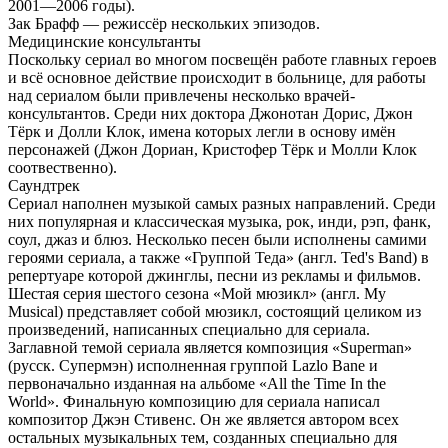
2001—2006 годы).
Зак Брафф — режиссёр нескольких эпизодов.
Медицинские консультанты
Поскольку сериал во многом посвещён работе главных героев
и всё основное действие происходит в больнице, для работы
над сериалом были привлечены несколько врачей-
консультантов. Среди них доктора Джонотан Дорис, Джон
Тёрк и Долли Клок, имена которых легли в основу имён
персонажей (Джон Дориан, Кристофер Тёрк и Молли Клок
соотвественно).
Саундтрек
Сериал наполнен музыкой самых разных направлений. Среди
них популярная и классическая музыка, рок, инди, рэп, фанк,
соул, джаз и блюз. Несколько песен были исполнены самими
героями сериала, а также «Группой Теда» (англ. Ted's Band) в
репертуаре которой джинглы, песни из рекламы и фильмов.
Шестая серия шестого сезона «Мой мюзикл» (англ. My
Musical) представляет собой мюзикл, состоящий целиком из
произведений, написанных специально для сериала.
Заглавной темой сериала является композиция «Superman»
(русск. Супермэн) исполненная группой Lazlo Bane и
первоначально изданная на альбоме «All the Time In the
World». Финальную композицию для сериала написал
композитор Джэн Стивенс. Он же является автором всех
остальных музыкальных тем, созданных специально для