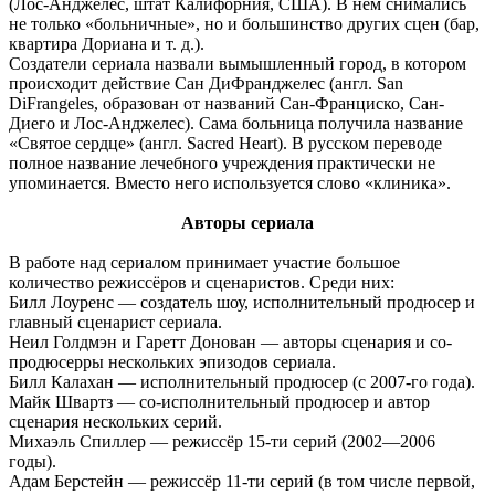
(Лос-Анджелес, штат Калифорния, США). В нём снимались
не только «больничные», но и большинство других сцен (бар,
квартира Дориана и т. д.).
Создатели сериала назвали вымышленный город, в котором
происходит действие Сан ДиФранджелес (англ. San
DiFrangeles, образован от названий Сан-Франциско, Сан-
Диего и Лос-Анджелес). Сама больница получила название
«Святое сердце» (англ. Sacred Heart). В русском переводе
полное название лечебного учреждения практически не
упоминается. Вместо него используется слово «клиника».
Авторы сериала
В работе над сериалом принимает участие большое
количество режиссёров и сценаристов. Среди них:
Билл Лоуренс — создатель шоу, исполнительный продюсер и
главный сценарист сериала.
Неил Голдмэн и Гаретт Донован — авторы сценария и со-
продюсерры нескольких эпизодов сериала.
Билл Калахан — исполнительный продюсер (с 2007-го года).
Майк Швартз — со-исполнительный продюсер и автор
сценария нескольких серий.
Михаэль Спиллер — режиссёр 15-ти серий (2002—2006
годы).
Адам Берстейн — режиссёр 11-ти серий (в том числе первой,