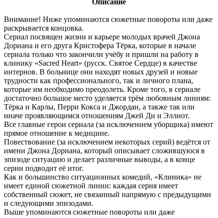
Описание
Внимание! Ниже упоминаются сюжетные повороты или даже
раскрывается концовка.
Сериал посвящен жизни и карьере молодых врачей Джона
Дориана и его друга Кристофера Тёрка, которые в начале
сериала только что закончили учёбу и пришли на работу в
клинику «Sacred Heart» (русск. Святое Сердце) в качестве
интернов. В больнице они находят новых друзей и новые
трудности как профессионального, так и личного плана,
которые им необходимо преодолеть. Кроме того, в сериале
достаточно большое место уделяется трём любовным линиям:
Тёрка и Карлы, Перри Кокса и Джордан, а также так или
иначе проявляющимся отношениям Джей Ди и Эллиот.
Все главные герои сериала (за исключением уборщика) имеют
прямое отношение к медицине.
Повествование (за исключением некоторых серий) ведётся от
имени Джона Дориана, который описывает сложившуюся в
эпизоде ситуацию и делает различные выводы, а в конце
серии подводит её итог.
Как и большинство ситуационных комедий, «Клиника» не
имеет единой сюжетной линии: каждая серия имеет
собственный сюжет, не связанный напрямую с предыдущими
и следующими эпизодами.
Выше упоминаются сюжетные повороты или даже