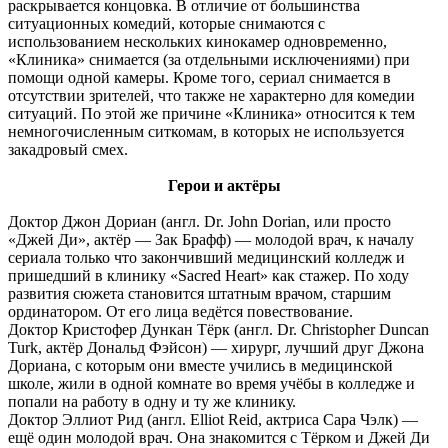
раскрывается концовка. В отличие от большинства
ситуационных комедий, которые снимаются с
использованием нескольких кинокамер одновременно,
«Клиника» снимается (за отдельными исключениями) при
помощи одной камеры. Кроме того, сериал снимается в
отсутствии зрителей, что также не характерно для комедии
ситуаций. По этой же причине «Клиника» относится к тем
немногочисленным ситкомам, в которых не используется
закадровый смех.
Герои и актёры
Доктор Джон Дориан (англ. Dr. John Dorian, или просто
«Джей Ди», актёр — Зак Брафф) — молодой врач, к началу
сериала только что закончивший медицинский колледж и
пришедший в клинику «Sacred Heart» как стажер. По ходу
развития сюжета становится штатным врачом, старшим
ординатором. От его лица ведётся повествование.
Доктор Кристофер Дункан Тёрк (англ. Dr. Christopher Duncan
Turk, актёр Дональд Фэйсон) — хирург, лучший друг Джона
Дориана, с которым они вместе учились в медицинской
школе, жили в одной комнате во время учёбы в колледже и
попали на работу в одну и ту же клинику.
Доктор Эллиот Рид (англ. Elliot Reid, актриса Сара Чэлк) —
ещё один молодой врач. Она знакомится с Тёрком и Джей Ди