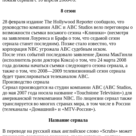
8 сезон
28 февраля издание The Hollywood Reporter сообщило, что
руководство компании ABC и ABC Studios вело переговоры о
возможности съемки восьмого сезона «Клиники» (несмотря
на заявления Лоуренса и Брафа о том, что седьмой сезон
сериала станет последним). Позже стало известно, что
корпорация NBC угрожала ABC судебным иском.
После этих событий последовало заявление Джона МакГинли
(исполнитель роли доктора Кокса) о том, что 24 марта 2008
года должны начаться съемки следующего сезона сериала, а
также о том, что 2008—2009 телевизионный сезон сериала
будет транслироваться телеканалом ABC.
Производство сериала
Сериал производится на студии компании ABC (ABC Studios,
до мая 2007 года носила название «Touchstone Television») для
американской телекомпании NBC. По лицензии сериал также
транслируется во многих странах мира, в том числе в России
(телеканалы «Домашний» и «MTV-Россия»).
Название сериала
В переводе на русский язык английское слово «Scrubs» может