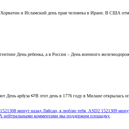
в Хорватии и Исламский день прав человека в Иране. В США отм
ентине День ребенка, а в России – День военного железнодорожн
 День арбуза 🍉В этот день в 1776 году в Милане открылась опер
1521308 минут назад
Ляйсан, я люблю тебя
ASD2
1521309 мину
г. А нейтральными комментами мы поддержим площадку.