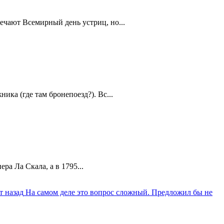
ечают Всемирный день устриц, но...
ика (где там бронепоезд?). Вс...
а Ла Скала, а в 1795...
т назад
На самом деле это вопрос сложный. Предложил бы не