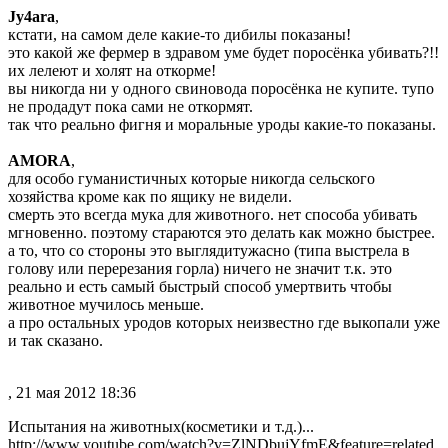
Jy4ara
,
кстати, на самом деле какие-то дибилы показаны!
это какой же фермер в здравом уме будет поросёнка убивать?!!
их лелеют и холят на откорме!
вы никогда ни у одного свиновода поросёнка не купите. тупо
не продадут пока сами не откормят.
так что реально фигня и моральные уроды какие-то показаны.
AMORA
,
для особо гуманистичных которые никогда сельского
хозяйства кроме как по ящику не видели.
смерть это всегда мука для животного. нет способа убивать
мгновенно. поэтому стараются это делать как можно быстрее.
а то, что со стороны это выглядитужасно (типа выстрела в
голову или перерезания горла) ничего не значит т.к. это
реально и есть самый быстрый способ умертвить чтобы
животное мучилось меньше.
а про остальных уродов которых неизвестно где выкопали уже
и так сказано.
, 21 мая 2012 18:36
Испытания на животных(косметики и т.д.)...
http://www.youtube.com/watch?v=ZlNDbujYfmE&feature=related