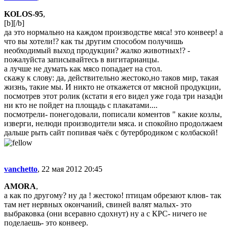
KOLOS-95
,
[b][/b]
да это нормально на каждом производстве мяса! это конвеер! а
что вы хотели!? как ты другим способом получишь
необходимый выход продукции? жалко животных!? -
пожалуйста записывайтесь в вигитарианцы.
а лучше не думать как мясо попадает на стол.
скажу к слову: да, действительно жестоко,но таков мир, такая
жизнь, такие мы. И никто не откажется от мясной продукции,
посмотрев этот ролик (кстати я его видел уже года три назад)и
ни кто не пойдет на площадь с плакатами....
посмотрели- понегодовали, пописали коментов " какие козлы,
изверги, нелюди производители мяса. и спокойно продолжаем
дальше рыть сайт попивая чаёк с бутербродиком с колбаской!
vanchetto
, 22 мая 2012 20:45
AMORA
,
а как по другому? ну да ! жестоко! птицам обрезают клюв- так
там нет нервных окончаний, свиней валят малых- это
выбраковка (они всеравно сдохнут) ну а с КРС- ничего не
поделаешь- это конвеер.