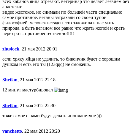
всех кабанов яйца отрезают. ветеринар это делает лезвием без
анастезии.
видео жестокое, но снимали по большей части специально
самое противное. веганы затрахали со своей тупой
философией. человек всеяден. это заложила в нас мать
природа. а быть веганом все равно что жрать жопой и срать
через рот - противоестественно!!!!!
zhu4ock
, 21 мая 2012 20:01
если хряку яйца не удалить, то бикончик будет с хорошим
душком и есть его ты (123qqq) не сможешь.
Shetlan
, 21 мая 2012 22:18
12 минут мастурбировал
Shetlan
, 21 мая 2012 22:30
тоже самое с нами будут делать инопланетяне )))
vanchetto
, 22 мая 2012 20:20