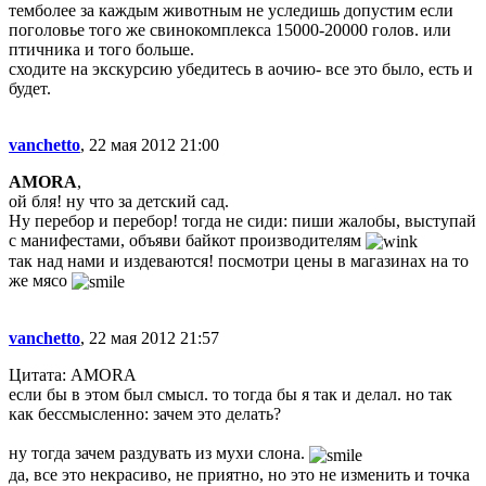
темболее за каждым животным не уследишь допустим если
поголовье того же свинокомплекса 15000-20000 голов. или
птичника и того больше.
сходите на экскурсию убедитесь в аочию- все это было, есть и
будет.
vanchetto
, 22 мая 2012 21:00
AMORA
,
ой бля! ну что за детский сад.
Ну перебор и перебор! тогда не сиди: пиши жалобы, выступай
с манифестами, объяви байкот производителям
так над нами и издеваются! посмотри цены в магазинах на то
же мясо
vanchetto
, 22 мая 2012 21:57
Цитата: AMORA
если бы в этом был смысл. то тогда бы я так и делал. но так
как бессмысленно: зачем это делать?
ну тогда зачем раздувать из мухи слона.
да, все это некрасиво, не приятно, но это не изменить и точка