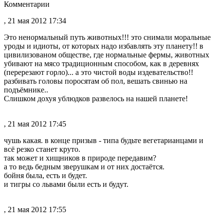
Комментарии
, 21 мая 2012 17:34
Это ненормальный путь животных!!! это снимали моральные
уроды и идиоты, от которых надо избавлять эту планету!! в
цивилизованом обществе, где нормальные фермы, животных
убивают на мясо традиционным способом, как в деревнях
(перерезают горло)... а это чистой воды издевательство!!
разбивать головы поросятам об пол, вешать свинью на
подъёмнике..
Слишком дохуя ублюдков развелось на нашей планете!
, 21 мая 2012 17:45
чушь какая. в конце призыв - типа будьте вегетарианцами и
всё резко станет круто.
так может и хищников в природе передавим?
а то ведь бедным зверушкам и от них достаётся.
бойня была, есть и будет.
и тигры со львами были есть и будут.
, 21 мая 2012 17:55