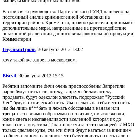
вышеуказанных спиртных напитков.
В этой связи руководство Партизанского РУВД нацелено на
постоянный анализ криминогенной обстановки на
территории района. Кроме того, правоохранители принимают
дополнительные меры, направленные на противодействие
незаконной реализации данного вида алкогольной продукции.
Комментарии
ГнусныйТроль
, 30 августа 2012 13:02
хочу такой же запрет в московском.
Biscvit
, 30 августа 2012 15:15
Ребятки запомните бичи очень приспособлены.Запретили
чарло будут пить всю аптеку, запретят бичам аптеку
продавать, будут одеколон хлестать, подорожает "Русский
Лес" будут технический пить. Им плевать на себя и что пить
им бы лишь в***бать и лежать обоссаным в канаве или
трещать со своими собратьями о политике, смысле жизни,
конце света и неспаведливости вселенной которая их до
такого низа опустила. Так что не считаю это панацеей. ИМХО
только сделали хуже, сча эти бичи будут кататься за винищем
в общественном транспорте, что будут вонять на весь салон.