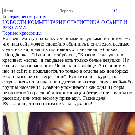
Ok
Быстрая регистрация
НОВОСТИ
КОММЕНТАРИИ
СТАТИСТИКА
О САЙТЕ И
РЕКЛАМА
Черные красавицы
Вот вешаем эту подборку с черными девушками и понимаем,
что наш сайт можно спокойно обвинить в огалтелом расизме!
Судите сами, в наших постоянных и не очень рубриках
"Попдборка", "Пяничные эйрбэги", "Красивые девушки в
красивых местах" и так далее есть только белые девушки. Ну
еще и азиатки частенько. Черных нет вообще. А если они у
нас на сайте и появляются, то только в отдельных подборках.
Это и называется "сегрегация". Если кто не в курсе, то
сегрегация - политика принудительного отделения какой-либо
группы населения. Обычно упоминается как одна из форм
религиозной и расовой дискриминации (отделение группы по
расовому или этническому признаку). Такие дела!
PS: главное, чтоб об этом не узнал Джанго!