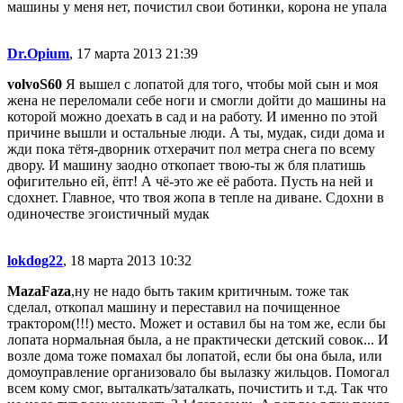
машины у меня нет, почистил свои ботинки, корона не упала
Dr.Opium
, 17 марта 2013 21:39
volvoS60
Я вышел с лопатой для того, чтобы мой сын и моя
жена не переломали себе ноги и смогли дойти до машины на
которой можно доехать в сад и на работу. И именно по этой
причине вышли и остальные люди. А ты, мудак, сиди дома и
жди пока тётя-дворник отхерачит пол метра снега по всему
двору. И машину заодно откопает твою-ты ж бля платишь
офигительно ей, ёпт! А чё-это же её работа. Пусть на ней и
сдохнет. Главное, что твоя жопа в тепле на диване. Сдохни в
одиночестве эгоистичный мудак
lokdog22
, 18 марта 2013 10:32
MazaFaza
,ну не надо быть таким критичным. тоже так
сделал, откопал машину и переставил на почищенное
трактором(!!!) место. Может и оставил бы на том же, если бы
лопата нормальная была, а не практически детский совок... И
возле дома тоже помахал бы лопатой, если бы она была, или
домоуправление организовало бы вылазку жильцов. Помогал
всем кому смог, выталкать/заталкать, почистить и т.д. Так что