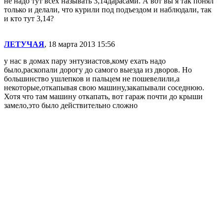
не надо тут всех называть 3,14дарасами. А вот вы я так понял
только и делали, что курили под подъездом и наблюдали, так
и кто тут 3,14?
ЛЕТУЧАЯ
, 18 марта 2013 15:56
у нас в домах пару энтузиастов,кому ехать надо
было,раскопали дорогу до самого выезда из дворов. Но
большинство ушлепков и пальцем не пошевелили,а
некоторые,откапывая свою машину,закапывали соседнюю.
Хотя что там машину откапать, вот гараж почти до крыши
замело,это было действительно сложно