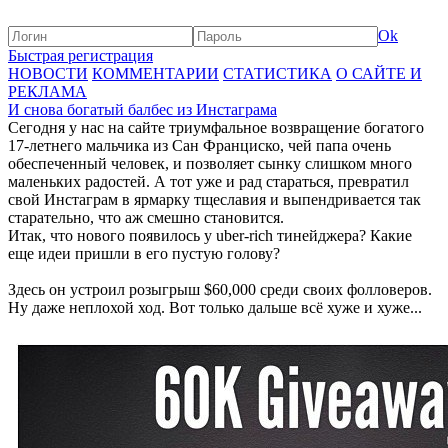
Ok
Быстрая регистрация
НОВОСТИ
КОММЕНТАРИИ
СТАТИСТИКА
О САЙТЕ И
РЕКЛАМА
И снова богатый балбес из Инстаграма
Сегодня у нас на сайте триумфальное возвращение богатого
17-летнего мальчика из Сан Франциско, чей папа очень
обеспеченный человек, и позволяет сынку слишком много
маленьких радостей. А тот уже и рад стараться, превратил
свой Инстаграм в ярмарку тщеславия и выпендривается так
старательно, что аж смешно становится.
Итак, что нового появилось у uber-rich тинейджера? Какие
еще идеи пришли в его пустую голову?
Здесь он устроил розыгрыш $60,000 среди своих фолловеров.
Ну даже неплохой ход. Вот только дальше всё хуже и хуже...