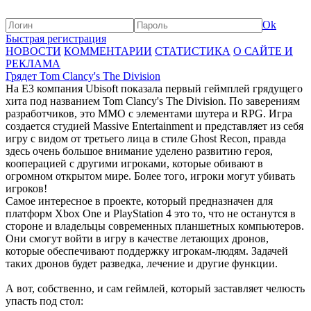
Ok
Быстрая регистрация
НОВОСТИ
КОММЕНТАРИИ
СТАТИСТИКА
О САЙТЕ И
РЕКЛАМА
Грядет Tom Clancy's The Division
На E3 компания Ubisoft показала первый геймплей грядущего
хита под названием Tom Clancy's The Division. По заверениям
разработчиков, это MMO с элементами шутера и RPG. Игра
создается студией Massive Entertainment и представляет из себя
игру с видом от третьего лица в стиле Ghost Recon, правда
здесь очень большое внимание уделено развитию героя,
кооперацией с другими игроками, которые обивают в
огромном открытом мире. Более того, игроки могут убивать
игроков!
Самое интересное в проекте, который предназначен для
платформ Xbox One и PlayStation 4 это то, что не останутся в
стороне и владельцы современных планшетных компьютеров.
Они смогут войти в игру в качестве летающих дронов,
которые обеспечивают поддержку игрокам-людям. Задачей
таких дронов будет разведка, лечение и другие функции.
А вот, собственно, и сам геймлей, который заставляет челюсть
упасть под стол: