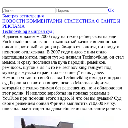
Ok
Быстрая регистрация
НОВОСТИ
КОММЕНТАРИИ
СТАТИСТИКА
О САЙТЕ И
РЕКЛАМА
Technoviking выиграл суд!
В далеком-далеком 2000 году на техно-рейверском параде
Fuckparade появился он – пьяноватый качок с внешностью
викинга, который защищал рейв-див от гопоты, пил воду и
неистово отплясывал. В 2007 году видео с ним стало
настоящим хитом, парня тут же назвали Technoviking, он стал
мемом, и сразу последовала куча пародий, ремейков,
ремиксов, шуток а-ля "Это не Technoviking танцует под
музыку, а музыка играет под его танец" и так далее.
Немного устав от своей славы Technoviking взял да и подал в
суд Берлина на автора видео, некого Маттиаса Фритча,
который не только снимал без разрешения, но и обнародовал
этот ролик. И неплохо заработал на показах рекламы в
YouTube при помощи этого видео. И что бы вы думали? Суд
своим решением обязал Фринча выплатить ?10,000 качку,
плюс наложил запрет на дальнейшее использование ролика.