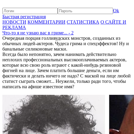
Ok
Быстрая регистрация
НОВОСТИ
КОММЕНТАРИИ
СТАТИСТИКА
О САЙТЕ И
РЕКЛАМА
Что-то я не узнаю вас в гриме... - 2
Очередная порция голливудских монстров, созданных из
обычных людей-актеров. Чудеса грима и спецэффектов! Ну и
банальные силиконовые маски.
Всегда было непонятно, зачем нанимать действительно
неплохих профессиональных высокооплачиваемых актеров,
которые всю свою роль играют с какой-нибудь резиновой
фигней на лице. Зачем платить большие деньги, если им
фактически и делать ничего не надо? С маской на лице любой
статист сыграть сможет... Неужели, только ради того, чтобы
написать на афише известное имя?