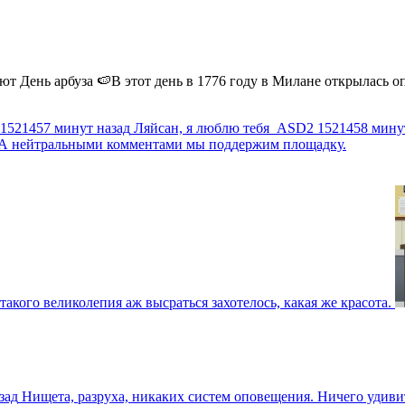
 День арбуза 🍉В этот день в 1776 году в Милане открылась опер
1521457 минут назад
Ляйсан, я люблю тебя
ASD2
1521458 мину
г. А нейтральными комментами мы поддержим площадку.
такого великолепия аж высраться захотелось, какая же красота.
зад
Нищета, разруха, никаких систем оповещения. Ничего удив