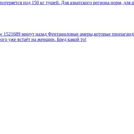
еряется под 150 кг тушей. Для азиатского региона норм, для шт
tw
1521689 минут назад
Фентаниловые амеры,которые пропагандир
рого уже встаёт на женщин. Бред какой то!