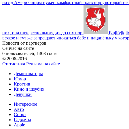
назад
Американцам нужен комфортный транспорт, который не пот
них, она интересно выглядит до сих пор
fynjifvjkjl
всякое и тут же запрещают чпокаться бабе и пацанёньку у кото
Новости от партнеров
Сейчас на сайте
0 пользователей, 1303 гостя
© 2006-2016
Статистика
Реклама на сайте
Демотиваторы
Юмор
Креатив
Кино и шоубиз
Девушки
Интересное
Авто
Спорт
Гаджеты
Apple