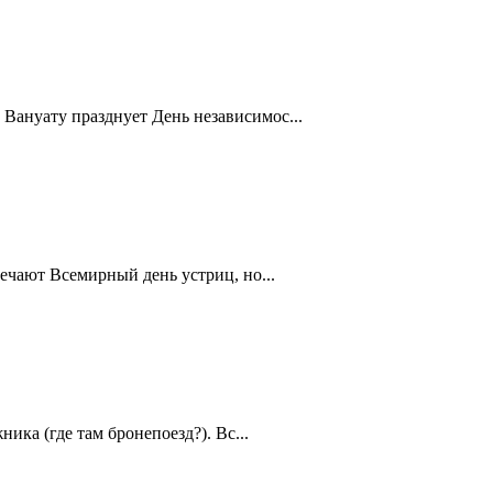
Вануату празднует День независимос...
ечают Всемирный день устриц, но...
ика (где там бронепоезд?). Вс...