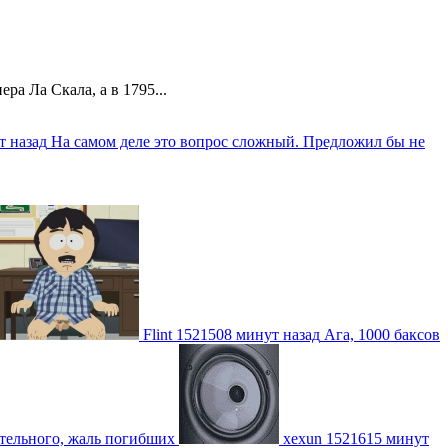
а Ла Скала, а в 1795...
т назад
На самом деле это вопрос сложный. Предложил бы не
Flint
1521508 минут назад
Ага, 1000 баксов
ительного, жаль погибших
xexun
1521615 минут