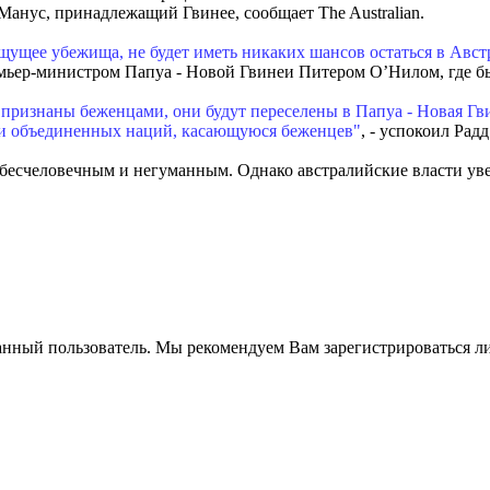
Манус, принадлежащий Гвинее, сообщает The Australian.
ущее убежища, не будет иметь никаких шансов остаться в Авст
емьер-министром Папуа - Новой Гвинеи Питером О’Нилом, где б
 признаны беженцами, они будут переселены в Папуа - Новая Гви
ии объединенных наций, касающуюся беженцев"
, - успокоил Радд
 бесчеловечным и негуманным. Однако австралийские власти уве
анный пользователь. Мы рекомендуем Вам зарегистрироваться ли