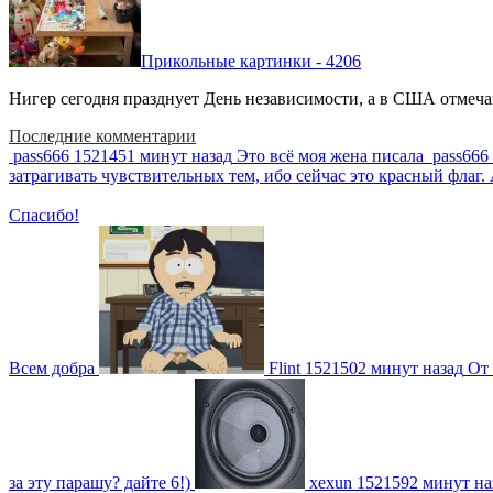
Прикольные картинки - 4206
Нигер сегодня празднует День независимости, а в США отмечают
Последние комментарии
pass666
1521451 минут назад
Это всё моя жена писала
pass666
затрагивать чувствительных тем, ибо сейчас это красный фла
Спасибо!
Всем добра
Flint
1521502 минут назад
От 
за эту парашу? дайте 6!)
xexun
1521592 минут на