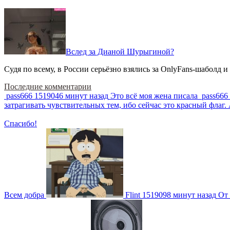
Вслед за Дианой Шурыгиной?
Судя по всему, в России серьёзно взялись за OnlyFans-шаболд и
Последние комментарии
pass666
1519046 минут назад
Это всё моя жена писала
pass666
затрагивать чувствительных тем, ибо сейчас это красный фла
Спасибо!
Всем добра
Flint
1519098 минут назад
От 