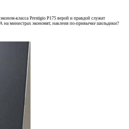
эконом-класса Prestigio P175 верой и правдой служат
к. А на министрах экономят, наклеив по-привычке шильдики?