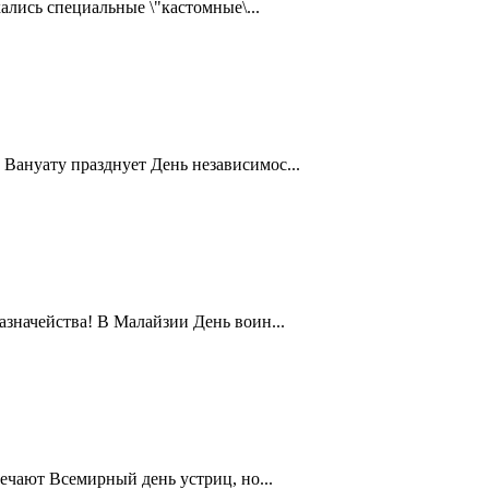
ались специальные \"кастомные\...
Вануату празднует День независимос...
значейства! В Малайзии День воин...
ечают Всемирный день устриц, но...