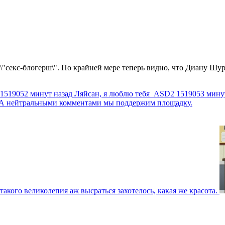
 \"секс-блогерш\". По крайней мере теперь видно, что Диану Шур
1519052 минут назад
Ляйсан, я люблю тебя
ASD2
1519053 мину
г. А нейтральными комментами мы поддержим площадку.
такого великолепия аж высраться захотелось, какая же красота.