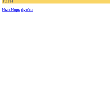
ТЭГИ
Нью-Йорк
футбол