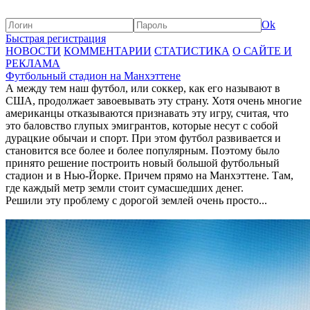
Ok
Быстрая регистрация
НОВОСТИ
КОММЕНТАРИИ
СТАТИСТИКА
О САЙТЕ И
РЕКЛАМА
Футбольный стадион на Манхэттене
А между тем наш футбол, или соккер, как его называют в
США, продолжает завоевывать эту страну. Хотя очень многие
американцы отказываются признавать эту игру, считая, что
это баловство глупых эмигрантов, которые несут с собой
дурацкие обычаи и спорт. При этом футбол развивается и
становится все более и более популярным. Поэтому было
принято решение построить новый большой футбольный
стадион и в Нью-Йорке. Причем прямо на Манхэттене. Там,
где каждый метр земли стоит сумасшедших денег.
Решили эту проблему с дорогой землей очень просто...