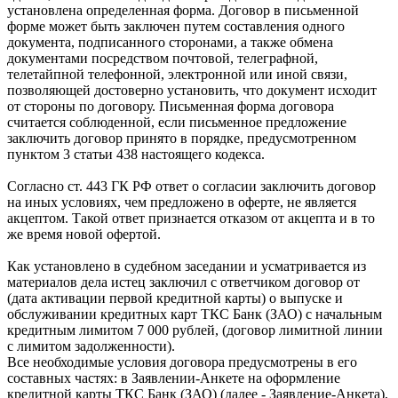
установлена определенная форма. Договор в письменной
форме может быть заключен путем составления одного
документа, подписанного сторонами, а также обмена
документами посредством почтовой, телеграфной,
телетайпной телефонной, электронной или иной связи,
позволяющей достоверно установить, что документ исходит
от стороны по договору. Письменная форма договора
считается соблюденной, если письменное предложение
заключить договор принято в порядке, предусмотренном
пунктом 3 статьи 438 настоящего кодекса.
Согласно ст. 443 ГК РФ ответ о согласии заключить договор
на иных условиях, чем предложено в оферте, не является
акцептом. Такой ответ признается отказом от акцепта и в то
же время новой офертой.
Как установлено в судебном заседании и усматривается из
материалов дела истец заключил с ответчиком договор от
(дата активации первой кредитной карты) о выпуске и
обслуживании кредитных карт ТКС Банк (ЗАО) с начальным
кредитным лимитом 7 000 рублей, (договор лимитной линии
с лимитом задолженности).
Все необходимые условия договора предусмотрены в его
составных частях: в Заявлении-Анкете на оформление
кредитной карты ТКС Банк (ЗАО) (далее - Заявление-Анкета),