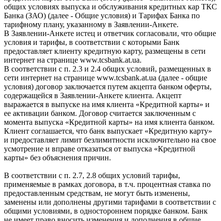
общих условиях выпуска и обслуживания кредитных кар ТКС
Банка (ЗАО) (далее - Общие условия) и Тарифах Банка по
тарифному плану, указанному в Заявлении-Анкете.
В Заявлении-Анкете истец и ответчик согласовали, что общие
условия и тарифы, в соответствии с которыми Банк
предоставляет клиенту кредитную карту, размещены в сети
интернет на странице www.tcsbank.at.ua.
В соответствии с п. 2.3 и 2.4 общих условий, размещенных в
сети интернет на странице www.tcsbank.at.ua (далее - общие
условия) договор заключается путем акцепта банком оферты,
содержащейся в Заявлении-Анкете клиента. Акцепт
выражается в выпуске на имя клиента «Кредитной карты» и
ее активации банком. Договор считается заключенным с
момента выпуска «Кредитной карты» на имя клиента банком.
Клиент соглашается, что банк выпускает «Кредитную карту»
и предоставляет лимит безлимитности исключительно на свое
усмотрение и вправе отказаться от выпуска «Кредитной
карты» без объяснения причин.
В соответствии с п. 2.7, 2.8 общих условий тарифы,
применяемые в рамках договора, в т.ч. процентная ставка по
предоставленным средствам, не могут быть изменены,
заменены или дополнены другими тарифами в соответствии с
общими условиями, в одностороннем порядке банком. Банк
не имеет право вносить изменения и дополнения в общие