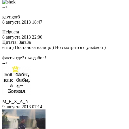
-->
gavrigor8
8 августа 2013 18:47
Helguera
8 августа 2013 22:00
Цитата: 3ara3a
епта ) Постанова налицо ) Но смотрится с улыбкой )
факты где? пьяздабол!
-->
M_E_X_A_N
9 августа 2013 07:14