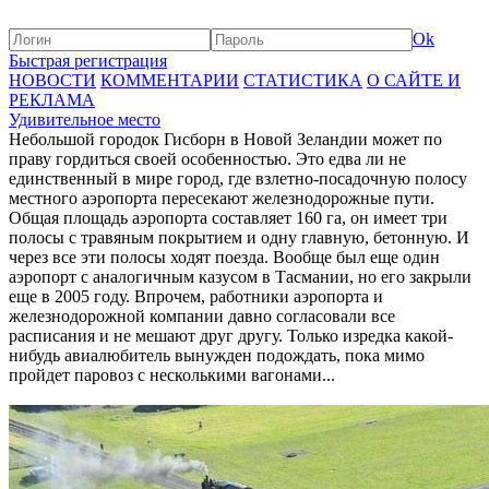
Ok
Быстрая регистрация
НОВОСТИ
КОММЕНТАРИИ
СТАТИСТИКА
О САЙТЕ И
РЕКЛАМА
Удивительное место
Небольшой городок Гисборн в Новой Зеландии может по
праву гордиться своей особенностью. Это едва ли не
единственный в мире город, где взлетно-посадочную полосу
местного аэропорта пересекают железнодорожные пути.
Общая площадь аэропорта составляет 160 га, он имеет три
полосы с травяным покрытием и одну главную, бетонную. И
через все эти полосы ходят поезда. Вообще был еще один
аэропорт с аналогичным казусом в Тасмании, но его закрыли
еще в 2005 году. Впрочем, работники аэропорта и
железнодорожной компании давно согласовали все
расписания и не мешают друг другу. Только изредка какой-
нибудь авиалюбитель вынужден подождать, пока мимо
пройдет паровоз с несколькими вагонами...