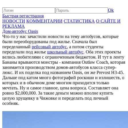
Ok
Быстрая регистрация
НОВОСТИ
КОММЕНТАРИИ
СТАТИСТИКА
О САЙТЕ И
РЕКЛАМА
Дом-автобус Oasis
Что-то у нас зачастили новости на тему автобусов, которые
были переоборудованы под жилье. Сначала был
переделанный
рейсовый автобус
, а потом студенты
переделали под жилье
школьный автобус
. Оба этих проекты
велись любителями с ограниченным бюджетом. И тут в ленту
Бананы врываются монстры - компания Outlaw Coach, которая
занимается производством домов-автобусов класса супер-
люкс. И их поделка под названием Oasis, он же Prevost H3-45.
Дальше под катом много фотографий роскоши и излишеств, о
которых и в обычном доме многим приходится только
мечтать. Ну и самое главное, цена вопроса. Составляет она
ровно $2,000,000. За такие деньги можно вполне купить
целую хрущевку в Чижовке и переделать под личный
особняк.