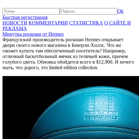
Ok
Быстрая регистрация
НОВОСТИ
КОММЕНТАРИИ
СТАТИСТИКА
О САЙТЕ И
РЕКЛАМА
Минутка роскоши от Hermes
Французский производитель роскоши Hermes открывает
двери своего нового магазина в Беверли-Хиллс. Что же
сможет купить там обеспеченный посетитель? Например,
отличный баскетбольный мячик из телячьей кожи, причем
голубого цвета. Обновка обойдется всего в $12,900. И нечего
ныть, что дорого, это limited edition collection.