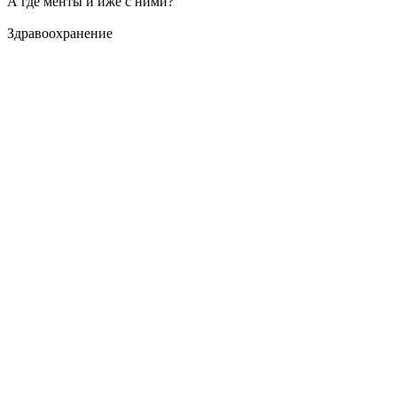
А где менты и иже с ними?
Здравоохранение