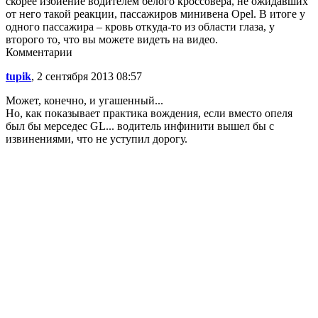
скорее избиение водителем белого кроссовера, не ожидавших
от него такой реакции, пассажиров минивена Opel. В итоге у
одного пассажира – кровь откуда-то из области глаза, у
второго то, что вы можете видеть на видео.
Комментарии
tupik
, 2 сентября 2013 08:57
Может, конечно, и угашенный...
Но, как показывает практика вождения, если вместо опеля
был бы мерседес GL... водитель инфинити вышел бы с
извинениями, что не уступил дорогу.