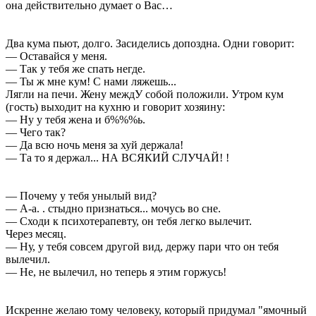
она действительно думает о Вас…
Два кума пьют, долго. Засиделись допоздна. Одни говорит:
— Оставайся у меня.
— Так у тебя же спать негде.
— Ты ж мне кум! С нами ляжешь...
Лягли на печи. Жену междУ собой положили. Утром кум
(гость) выходит на кухню и говорит хозяину:
— Ну у тебя жена и б%%%ь.
— Чего так?
— Да всю ночь меня за хуй держала!
— Та то я держал... НА ВСЯКИЙ СЛУЧАЙ! !
— Почему у тебя унылый вид?
— А-а. . стыдно признаться... мочусь во сне.
— Сходи к психотерапевту, он тебя легко вылечит.
Через месяц.
— Ну, у тебя совсем другой вид, держу пари что он тебя
вылечил.
— Не, не вылечил, но теперь я этим горжусь!
Искренне желаю тому человеку, который придумал "ямочный