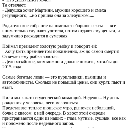
Та отвечает:
- Девушка хочет Мартини, мужика хорошего и смеха
регулярного,....но пришла она за хлебушком.....
Родительское собрание напоминает сборище секты — все
внимательно слушают учителя, потом отдают ему деньги, и
задумчиво расходятся в сумерках.
Поймал президент золотую рыбку и говорит ей:
- Хочу быть президентом пожизненно, аж до самой смерти!
Отвечает ему рыбка золотая:
- Дело хозяйское, хотя можно и дольше пожить, хотя-бы до
2015 года.....
Самые богатые люди — это курильщики, пьяницы и
автомобилисты. Сколько не повышай цены, они курят, пьют и
ездят.
Пили мы как-то студенческой командой. Неделю... Ну день
рождения у человека, чего мелочиться.
Представьте: теплое июньское утро, рыночек небольшой,
бочка с квасом, к ней очередь. В хвост этой очереди
пристраивается один из наших - глаза мутные, сушняк, все как
и положено после недельного запоя.