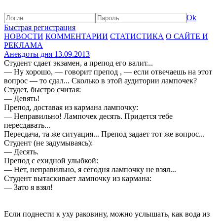
Ok
Быстрая регистрация
НОВОСТИ
КОММЕНТАРИИ
СТАТИСТИКА
О САЙТЕ И
РЕКЛАМА
Анекдоты дня 13.09.2013
Студент сдает экзамен, а препод его валит...
— Hу хорошо, — говорит препод , — если отвечаешь на этот
вопрос — то cдал... Сколько в этой аудитории лампочек?
Студет, быстро считая:
— Девять!
Препод, доставая из кармана лампочку:
— Hеправильно! Лампочек десять. Придется тебе
пересдавать...
Пересдача, та же ситуация... Препод задает тот же вопрос...
Студент (не задумываясь):
— Десять.
Препод с ехидной улыбкой:
— Hет, неправильно, я сегодня лампочку не взял...
Студент вытаскивает лампочку из кармана:
— Зато я взял!
Если поднести к уху раковину, можно услышать, как вода из