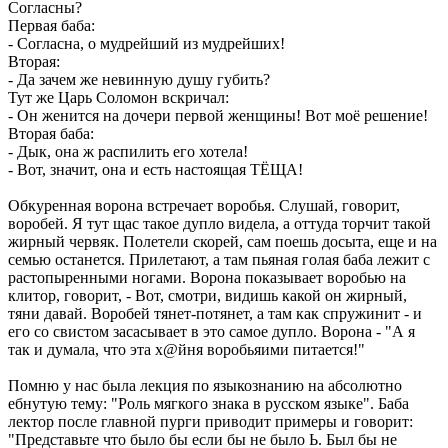
Согласны?
Первая баба:
- Согласна, о мудрейший из мудрейших!
Вторая:
- Да зачем же невинную душу губить?
Тут же Царь Соломон вскричал:
- Он женится на дочери первой женщины! Вот моё решение!
Вторая баба:
- Дык, она ж распилить его хотела!
- Вот, значит, она и есть настоящая ТЁЩА!
Обкуренная ворона встречает воробья. Слушай, говорит,
воробей. Я тут щас такое дупло видела, а оттуда торчит такой
жирный червяк. Полетели скорей, сам поешь досыта, еще и на
семью останется. Прилетают, а там пьяная голая баба лежит с
растопыренными ногами. Ворона показывает воробью на
клитор, говорит, - Вот, смотри, видишь какой он жирный,
тяни давай. Воробей тянет-потянет, а там как спружинит - и
его со свистом засасывает в это самое дупло. Ворона - "А я
так и думала, что эта х@йня воробьяими питается!"
Помню у нас была лекция по языкознанию на абсолютно
ебнутую тему: "Роль мягкого знака в русском языке". Баба
лектор после главной пурги приводит примеры и говорит:
"Представьте что было бы если бы не было Ь. Был бы не