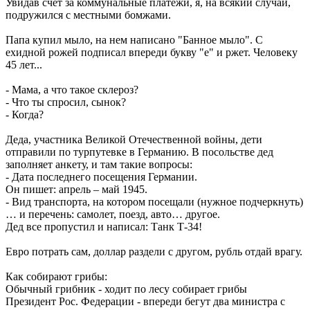
Увидав счёт за коммунальные платежи, я, на всякий случай,
подружился с местными бомжами.
Папа купил мыло, на нем написано "Банное мыло". С
ехидной рожей подписал впереди букву "е" и ржет. Человеку
45 лет...
- Мама, а что такое склероз?
- Что ты спросил, сынок?
- Когда?
Деда, участника Великой Отечественной войны, дети
отправили по турпутевке в Германию. В посольстве дед
заполняет анкету, и там такие вопросы:
- Дата последнего посещения Германии.
Он пишет: апрель – май 1945.
- Вид транспорта, на котором посещали (нужное подчеркнуть)
… и перечень: самолет, поезд, авто… другое.
Дед все пропустил и написал: Танк Т-34!
Евро потрать сам, доллар раздели с другом, рубль отдай врагу.
Как собирают грибы:
Обычный грибник - ходит по лесу собирает грибы
Президент Рос. Федерации - впереди бегут два министра с