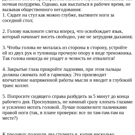
ночная полудрема. Однако, как выспаться в рабочее время, не
вызывая общественного негодования:
1. Сядьте на стул как можно глубже, вытяните ноги за
соседний стол;
2. Голову наклоните слегка вперед, что освобождает язык,
который начинает висеть свободно, уже не затрудняя дыхания;
3. Чтобы голова не моталась из стороны в сторону, устройте
ей из двух рук и туловища прочную опору в виде треножника.
Так голова никогда не упадет и челюсть не отвалится!
4. Закрытые глаза прикройте ладонями, при этом пальцы
должны сжимать лоб в гармошку. Это производит
впечатление напряженной работы мысли и вводит в глубокий
транс коллег.
5. Попросите сидящего справа разбудить за 5 минут до конца
рабочего дня. Проснувшись, не начинай сразу хлопать глазами
и усиленно мотать головой. Лучше пошевелите пальчиками
правой ноги (так, в плане проверки: все ли там-там-там на
месте?)
К продавцу подошли два студента и, купив несколько