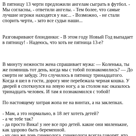
В пятницу 13 черти предложили ангелам сыграть в футбол. -
Мы согласны, - ответили ангелы. - Тем более, что самые
лучшие игроки находятся у нас... - Возможно, - не стали
спорить черти, - зато все судьи наши...
Разговаривают блондинки: - В этом году Новый Год выпадает
в пятницу! - Надеюсь, что хоть не пятница 13-е?
В минуту нежности жена спрашивает мужа: — Коленька, ты
же помнишь тот день, когда мы с тобой познакомились? — До
смерти не забуду. Это случилось в пятницу тринадцатого.
Когда я шел в гости, дорогу мне перебежала черная кошка. У
дверей я споткнулся на левую ногу, а за столом нас оказалось
тринадцать человек. И там я познакомился с тобой!
По настоящему хитрая жопа не на винтах, а на заклепках.
- Mам, а это нормально, в 18 лет хотеть детей?
- а че тебе так?
- да просто Вика! у нее все про детей. какие они миленькие,
как здорово быть беременной.
- ну она же дочь гинеколога. гинекологи всегда говорят, что