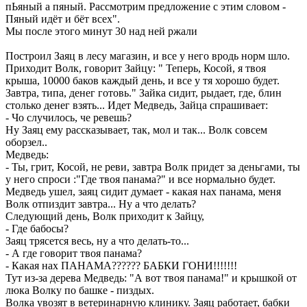
пЬяный а пяный. Рассмотрим предложение с этим словом -
Пяный идёт и бёт всех".
Мы после этого минут 30 над ней ржали
Построил Заяц в лесу магазин, и все у него вродь норм шло.
Приходит Волк, говорит Зайцу: " Теперь, Косой, я твоя
крыша, 10000 баков каждый день, и все у тя хорошо будет.
Завтра, типа, денег готовь." Зайка сидит, рыдает, где, блин
столько денег взять... Идет Медведь, Зайца спрашивает:
- Чо случилось, че ревешь?
Ну Заяц ему рассказывает, так, мол и так... Волк совсем
оборзел..
Медведь:
- Ты, грит, Косой, не реви, завтра Волк придет за деньгами, ты
у него спроси :"Где твоя панама?" и все нормально будет.
Медведь ушел, заяц сидит думает - какая нах панама, меня
Волк отпиздит завтра... Ну а что делать?
Следующий день, Волк приходит к Зайцу,
- Где бабосы?
Заяц трясется весь, ну а что делать-то...
- А где говорит твоя панама?
- Какая нах ПАНАМА?????? БАБКИ ГОНИ!!!!!!!
Тут из-за дерева Медведь: "А вот твоя панама!" и крышкой от
люка Волку по башке - пиздых.
Волка увозят в ветеринарную клинику. Заяц работает, бабки