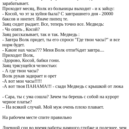
зарабатывает.
Проходит месяц, Волк из больницы выходит - и к зайцу:
- Косой, чо эт за хуйня была? С завтрашнего дня - 20000
баксов и ниепет. Иначе пипец те.
Заяц сидит рыдает. Все, теперь точно все. Медведь:
- Чо опять , Косой?
Заяц рассказывает, так и так. Медведь :
- Завтра Волк придет, ты его спроси "Где твои часы?" и все
норм будет.
- Какие нах часы??? Меня Волк отпи%дит завтра....
Приходит Волк,
-Здорово, Косой, бабки гони.
Заяц трясущейся челюстью:
- А где твои часы?
Волк рукав задирает и орет
-А вот мои часы!!!!!
-А вот твоя ПАНАМА!!! - сзади Медведь с крышкой от люка
- Сара, ты с ума сошла? Зачем ты берешь с собой на курорт
черное платье?
– На всякий случай. Мой муж очень плохо плавает.
На рабочем месте спите правильно
Дневной сон во время работы намного глубже и полезнее, чем