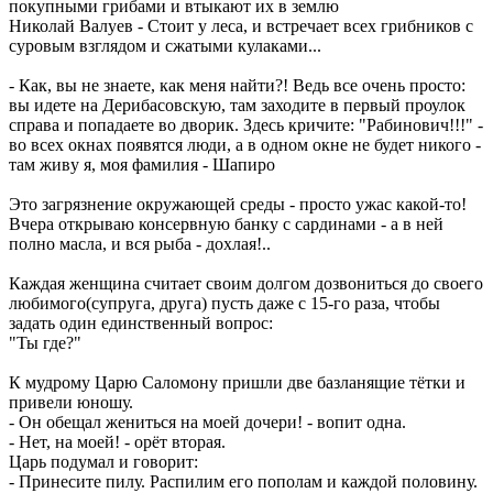
покупными грибами и втыкают их в землю
Николай Валуев - Стоит у леса, и встречает всех грибников с
суровым взглядом и сжатыми кулаками...
- Как, вы не знаете, как меня найти?! Ведь все очень просто:
вы идете на Дерибасовскую, там заходите в первый проулок
справа и попадаете во дворик. Здесь кричите: "Рабинович!!!" -
во всех окнах появятся люди, а в одном окне не будет никого -
там живy я, моя фамилия - Шапиро
Это загрязнение окружающей среды - просто ужас какой-то!
Вчера открываю консервную банку с сардинами - а в ней
полно масла, и вся рыба - дохлая!..
Каждая женщина считает своим долгом дозвониться до своего
любимого(супруга, друга) пусть даже с 15-го раза, чтобы
задать один единственный вопрос:
"Ты где?"
К мудрому Царю Саломону пришли две базланящие тётки и
привели юношу.
- Он обещал жениться на моей дочери! - вопит одна.
- Нет, на моей! - орёт вторая.
Царь подумал и говорит:
- Принесите пилу. Распилим его пополам и каждой половину.