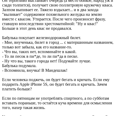
Он терпеливо выстаивает очередь (а место бойкое, народ уж и
сзади толпится), получает свою поллитровую кружечку кваса.
Залпом выпивает ее. Тяжело вздыхает... и в два захода
"выливает" содержимое похмельного желудка на землю
вместе с квасом. Утирается. После чего произносит фразу,
ставшую впоследствии хрестоматийной: "Ну и квас!"
Больше в этот день квас не продавался.
Бабулька покупает железнодорожный билет.
- Мне, внученька, билет в город ... с матершинным названием,
только вот забыла, как его название-то.
- Что вы, таких нет, вспоминайте в какой.
- То ли песок в пи*де, то ли пи*да в песке.
- Ну что вы, такого города нет! Подумайте лучше.
Бабулька подумала.
- Вспомнила, внучка! В Мандешлак!
Если человека поджечь, он будет бегать и кричать. Если ему
подарить Apple iPhone 5S, он будет бегать и кричать. Зачем
платить больше?
Если по пятницам не употреблять спиртного, а по субботам
вставать пораньше, то остаётся куча времени для осмысления
того, нахер такая жизнь.