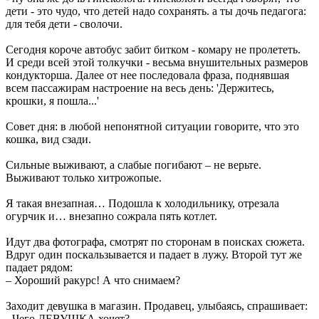
дети - это чудо, что детей надо сохранять. а ты дочь педагога:
для тебя дети - сволочи.
Сегодня короче автобус забит битком - комару не пролететь.
И среди всей этой толкучки - весьма внушительных размеров
кондукторша. Далее от нее последовала фраза, поднявшая
всем пассажирам настроение на весь день: 'Держитесь,
крошки, я пошла...'
Совет дня: в любой непонятной ситуации говорите, что это
кошка, вид сзади.
Сильные выживают, а слабые погибают – не верьте.
Выживают только хитрожопые.
Я такая внезапная… Подошла к холодильнику, отрезала
огурчик и… внезапно сожрала пять котлет.
Идут два фотографа, смотрят по сторонам в поисках сюжета.
Вдруг один поскальзывается и падает в лужу. Второй тут же
падает рядом:
– Хороший ракурс! А что снимаем?
Заходит девушка в магазин. Продавец, улыбаясь, спрашивает:
- Чего ДЕВУШКА хочет?