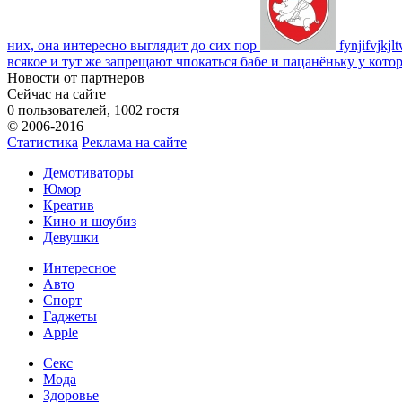
них, она интересно выглядит до сих пор
fynjifvjkjl
всякое и тут же запрещают чпокаться бабе и пацанёньку у кото
Новости от партнеров
Сейчас на сайте
0 пользователей, 1002 гостя
© 2006-2016
Статистика
Реклама на сайте
Демотиваторы
Юмор
Креатив
Кино и шоубиз
Девушки
Интересное
Авто
Спорт
Гаджеты
Apple
Секс
Мода
Здоровье