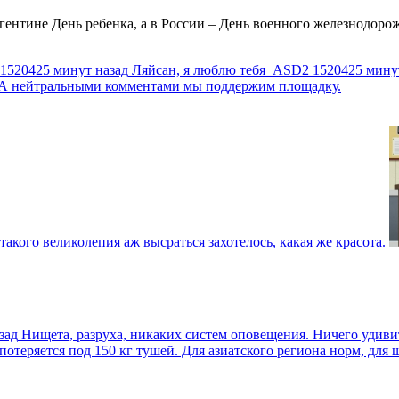
ентине День ребенка, а в России – День военного железнодорожн
1520425 минут назад
Ляйсан, я люблю тебя
ASD2
1520425 мину
г. А нейтральными комментами мы поддержим площадку.
такого великолепия аж высраться захотелось, какая же красота.
зад
Нищета, разруха, никаких систем оповещения. Ничего удив
еряется под 150 кг тушей. Для азиатского региона норм, для шт