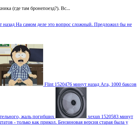
ика (где там бронепоезд?). Вс...
т назад
На самом деле это вопрос сложный. Предложил бы не
Flint
1520476 минут назад
Ага, 1000 баксов
ительного, жаль погибших
xexun
1520583 минут
атов - только как прикол. Бензиновая версия старая была у