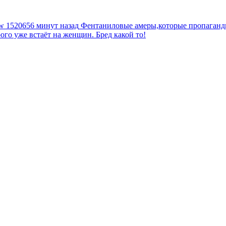
tw
1520656 минут назад
Фентаниловые амеры,которые пропагандир
рого уже встаёт на женщин. Бред какой то!