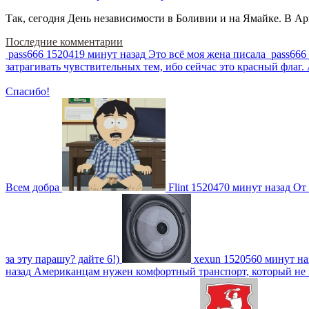
Так, сегодня День независимости в Боливии и на Ямайке. В Арг
Последние комментарии
pass666
1520419 минут назад
Это всё моя жена писала
pass666
затрагивать чувствительных тем, ибо сейчас это красный фла
Спасибо!
Всем добра
Flint
1520470 минут назад
От 
за эту парашу? дайте 6!)
xexun
1520560 минут на
назад
Американцам нужен комфортный транспорт, который не пот