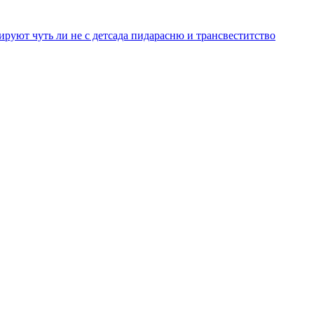
уют чуть ли не с детсада пидарасню и трансвеститство