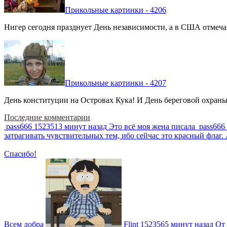
Прикольные картинки - 4206
Нигер сегодня празднует День независимости, а в США отмечают
Прикольные картинки - 4207
День конституции на Островах Кука! И День береговой охраны 
Последние комментарии
pass666
1523513 минут назад
Это всё моя жена писала
pass666
затрагивать чувствительных тем, ибо сейчас это красный фла
Спасибо!
Всем добра
Flint
1523565 минут назад
От 