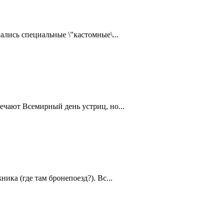
ались специальные \"кастомные\...
ечают Всемирный день устриц, но...
ика (где там бронепоезд?). Вс...