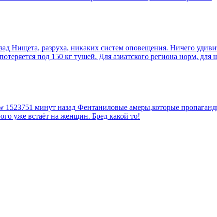
зад
Нищета, разруха, никаких систем оповещения. Ничего удив
еряется под 150 кг тушей. Для азиатского региона норм, для шт
tw
1523751 минут назад
Фентаниловые амеры,которые пропагандир
рого уже встаёт на женщин. Бред какой то!