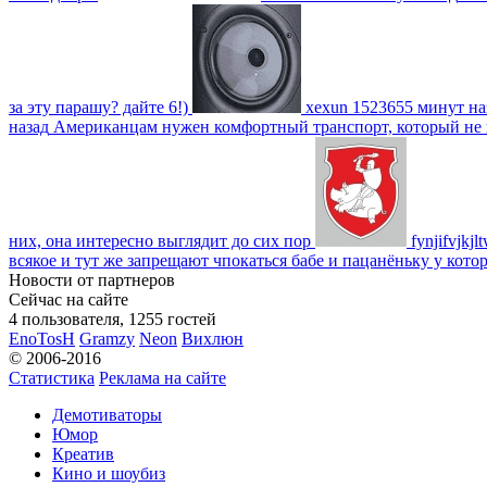
за эту парашу? дайте 6!)
xexun
1523655 минут на
назад
Американцам нужен комфортный транспорт, который не пот
них, она интересно выглядит до сих пор
fynjifvjkjl
всякое и тут же запрещают чпокаться бабе и пацанёньку у кото
Новости от партнеров
Сейчас на сайте
4 пользователя, 1255 гостей
EnoTosH
Gramzy
Neon
Вихлюн
© 2006-2016
Статистика
Реклама на сайте
Демотиваторы
Юмор
Креатив
Кино и шоубиз