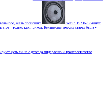
ительного, жаль погибших
xexun
1523678 минут
атов - только как прикол. Бензиновая версия старая была у
уют чуть ли не с детсада пидарасню и трансвеститство