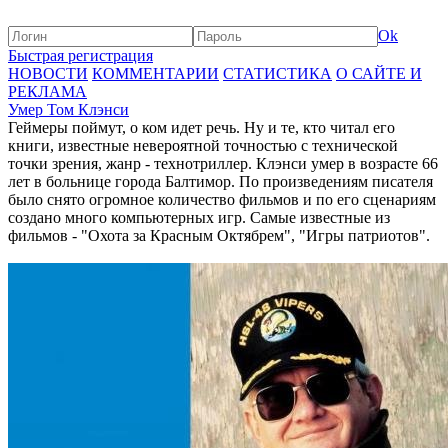
Ok
Быстрая регистрация
НОВОСТИ
КОММЕНТАРИИ
СТАТИСТИКА
О САЙТЕ И
РЕКЛАМА
Умер Том Клэнси
Геймеры поймут, о ком идет речь. Ну и те, кто читал его
книги, известные невероятной точностью с технической
точки зрения, жанр - технотриллер. Клэнси умер в возрасте 66
лет в больнице города Балтимор. По произведениям писателя
было снято огромное количество фильмов и по его сценариям
создано много компьютерных игр. Самые известные из
фильмов - "Охота за Красным Октябрем", "Игры патриотов".