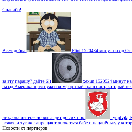
Спасибо!
Всем добра
Flint
1520434 минут назад
От 
за эту парашу? дайте 6!)
xexun
1520524 минут на
назад
Американцам нужен комфортный транспорт, который не пот
них, она интересно выглядит до сих пор
fynjifvjkjl
всякое и тут же запрещают чпокаться бабе и пацанёньку у кото
Новости от партнеров