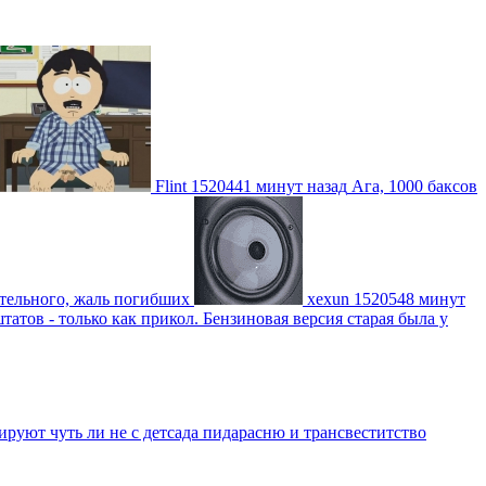
Flint
1520441 минут назад
Ага, 1000 баксов
ительного, жаль погибших
xexun
1520548 минут
атов - только как прикол. Бензиновая версия старая была у
уют чуть ли не с детсада пидарасню и трансвеститство