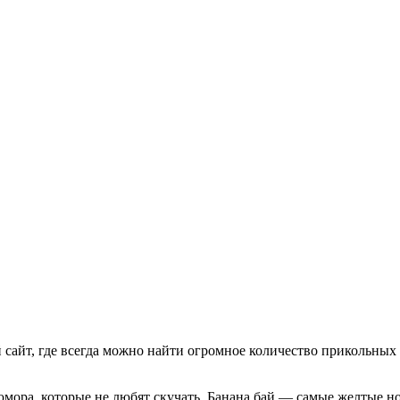
айт, где всегда можно найти огромное количество прикольных 
юмора, которые не любят скучать. Банана бай — самые желтые 