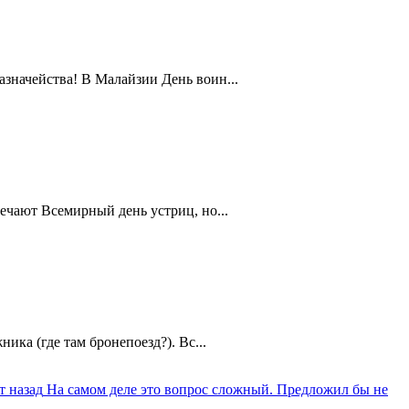
значейства! В Малайзии День воин...
ечают Всемирный день устриц, но...
ика (где там бронепоезд?). Вс...
т назад
На самом деле это вопрос сложный. Предложил бы не