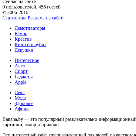
Сейчас на сайте
0 пользователей, 456 гостей
© 2006-2016
Статистика
Реклама на сайте
Демотиваторы
Юмор
Креатив
Кино и шоубиз
Девушки
Интересное
Авто
Спорт
Гаджеты
Apple
Секс
Мода
Здоровье
Афиша
Banana.by — это популярный развлекательно-информационный с
картинки, юмор и приколы.
Это интересный сайт, предназначенный для людей с чувством 