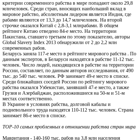
критерии современного рабства в мире попадают около 29,8
млнчеловек. Среди стран, вносящих наибольший вклад в
мировое рабство, абсолютным лидером является Индия, где
рабами являются от 13,3 до 14,7 млнчеловек. На второй
строчке оказался Китай с 2,8-3,1 млнрабами. В общем
рейтинге Китаю отведено 84-е место. На территории
Пакистана, ставшего третьим по этому показателю, авторы
Global Slavery Index 2013 обнаружили от 2 до 2,2 млн
современных рабов.
Беларусь заняла 117-е место в рейтинге мирового рабства . По
данным экспертов, в Беларуси находятся в рабстве 11-12 тыс.
человек. Число людей, находящихся в рабстве на территории
России, составляет, по данным авторов исследования, от 490
тыс. до 540 тыс. человек. РФ занимает 49-е место в списке.
Среди ближайших соседей России по рейтингу мирового
рабства оказался Узбекистан, занявший 47-е место, а также
Грузия и Азербайджан, расположившиеся на 50-м и 51-м
местах соответственно.
В Украине в условиях рабства, долговой кабалы и
подневольного труда находятся 110-112 тыс. человек. Страна
занимает 86-е место в списке.
TOP-10 самых проблемных в отношении рабства стран мира
Мавритания - 140-160 тыс. рабов на 3,8 млн населения