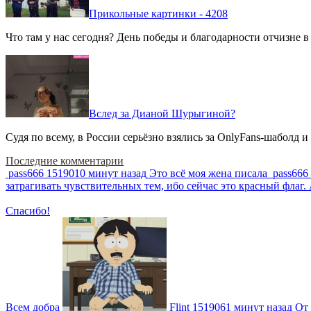
Прикольные картинки - 4208
Что там у нас сегодня? День победы и благодарности отчизне 
Вслед за Дианой Шурыгиной?
Судя по всему, в России серьёзно взялись за OnlyFans-шаболд и
Последние комментарии
pass666
1519010 минут назад
Это всё моя жена писала
pass666
затрагивать чувствительных тем, ибо сейчас это красный фла
Спасибо!
Всем добра
Flint
1519061 минут назад
От 