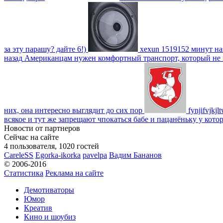
за эту парашу? дайте 6!)
xexun
1519152 минут на
назад
Американцам нужен комфортный транспорт, который не пот
них, она интересно выглядит до сих пор
fynjifvjkjl
всякое и тут же запрещают чпокаться бабе и пацанёньку у кото
Новости от партнеров
Сейчас на сайте
4 пользователя, 1020 гостей
CareleSS
Egorka-ikorka
pavelpa
Вадим Бананов
© 2006-2016
Статистика
Реклама на сайте
Демотиваторы
Юмор
Креатив
Кино и шоубиз