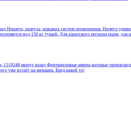
зад
Нищета, разруха, никаких систем оповещения. Ничего удив
еряется под 150 кг тушей. Для азиатского региона норм, для шт
tw
1519248 минут назад
Фентаниловые амеры,которые пропагандир
рого уже встаёт на женщин. Бред какой то!