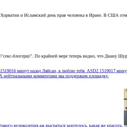
в Хорватии и Исламский день прав человека в Иране. В США отм
 \"секс-блогерш\". По крайней мере теперь видно, что Диану Шур
1519016 минут назад
Ляйсан, я люблю тебя
ASD2
1519017 мину
г. А нейтральными комментами мы поддержим площадку.
такого великолепия аж высраться захотелось, какая же красота.