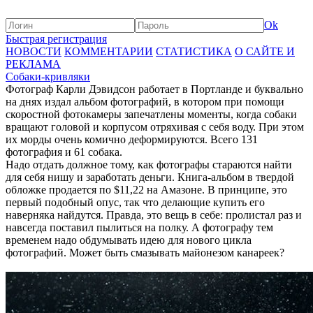
Ok
Быстрая регистрация
НОВОСТИ
КОММЕНТАРИИ
СТАТИСТИКА
О САЙТЕ И
РЕКЛАМА
Собаки-кривляки
Фотограф Карли Дэвидсон работает в Портланде и буквально
на днях издал альбом фотографий, в котором при помощи
скоростной фотокамеры запечатлены моменты, когда собаки
вращают головой и корпусом отряхивая с себя воду. При этом
их морды очень комично деформируются. Всего 131
фотография и 61 собака.
Надо отдать должное тому, как фотографы стараются найти
для себя нишу и заработать деньги. Книга-альбом в твердой
обложке продается по $11,22 на Амазоне. В принципе, это
первый подобный опус, так что делающие купить его
наверняка найдутся. Правда, это вещь в себе: пролистал раз и
навсегда поставил пылиться на полку. А фотографу тем
временем надо обдумывать идею для нового цикла
фотографий. Может быть смазывать майонезом канареек?